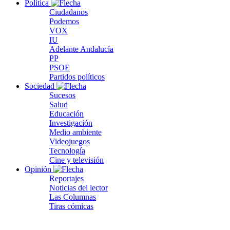
Política
Ciudadanos
Podemos
VOX
IU
Adelante Andalucía
PP
PSOE
Partidos políticos
Sociedad
Sucesos
Salud
Educación
Investigación
Medio ambiente
Videojuegos
Tecnología
Cine y televisión
Opinión
Reportajes
Noticias del lector
Las Columnas
Tiras cómicas