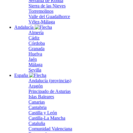
Serranía de Ronda
Sierra de las Nieves
Torremolinos
Valle del Guadalhorce
Vélez-Málaga
Andalucía
Almería
Cádiz
Córdoba
Granada
Huelva
Jaén
Málaga
Sevilla
España
Andalucía (provincias)
Aragón
Principado de Asturias
Islas Baleares
Canarias
Cantabria
Castilla y León
Castilla-La Mancha
Cataluña
Comunidad Valenciana