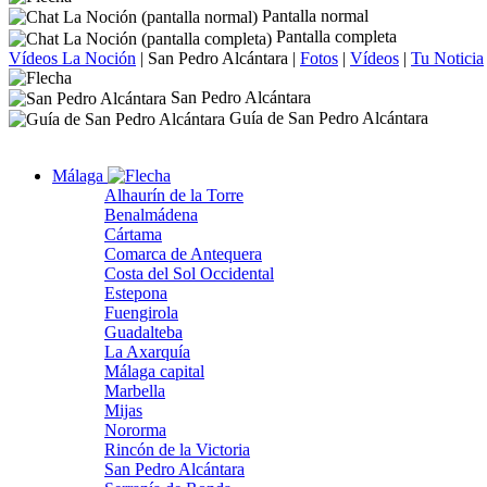
Pantalla normal
Pantalla completa
Vídeos La Noción
|
San Pedro Alcántara
|
Fotos
|
Vídeos
|
Tu Noticia
San Pedro Alcántara
Guía de San Pedro Alcántara
Málaga
Alhaurín de la Torre
Benalmádena
Cártama
Comarca de Antequera
Costa del Sol Occidental
Estepona
Fuengirola
Guadalteba
La Axarquía
Málaga capital
Marbella
Mijas
Nororma
Rincón de la Victoria
San Pedro Alcántara