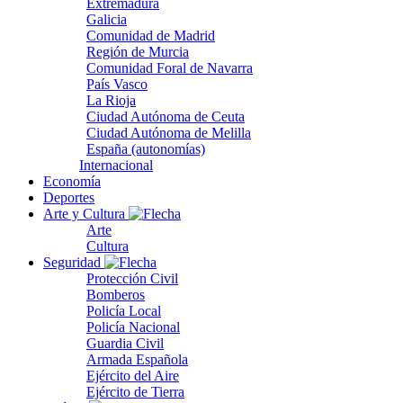
Extremadura
Galicia
Comunidad de Madrid
Región de Murcia
Comunidad Foral de Navarra
País Vasco
La Rioja
Ciudad Autónoma de Ceuta
Ciudad Autónoma de Melilla
España (autonomías)
Internacional
Economía
Deportes
Arte y Cultura
Arte
Cultura
Seguridad
Protección Civil
Bomberos
Policía Local
Policía Nacional
Guardia Civil
Armada Española
Ejército del Aire
Ejército de Tierra