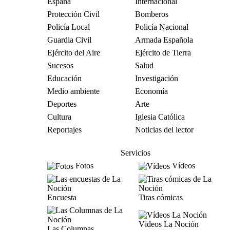
España
Internacional
Protección Civil
Bomberos
Policía Local
Policía Nacional
Guardia Civil
Armada Española
Ejército del Aire
Ejército de Tierra
Sucesos
Salud
Educación
Investigación
Medio ambiente
Economía
Deportes
Arte
Cultura
Iglesia Católica
Reportajes
Noticias del lector
Servicios
Fotos
Vídeos
Encuesta
Tiras cómicas
Vídeos La Noción
Las Columnas