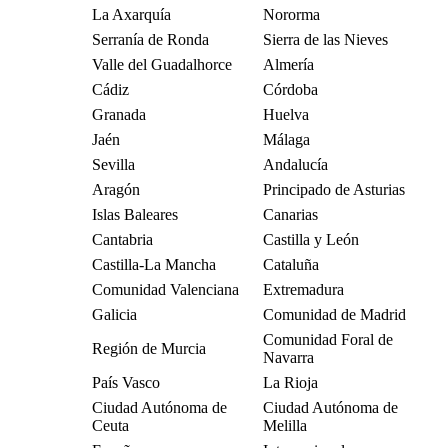
La Axarquía
Nororma
Serranía de Ronda
Sierra de las Nieves
Valle del Guadalhorce
Almería
Cádiz
Córdoba
Granada
Huelva
Jaén
Málaga
Sevilla
Andalucía
Aragón
Principado de Asturias
Islas Baleares
Canarias
Cantabria
Castilla y León
Castilla-La Mancha
Cataluña
Comunidad Valenciana
Extremadura
Galicia
Comunidad de Madrid
Comunidad Foral de
Región de Murcia
Navarra
País Vasco
La Rioja
Ciudad Autónoma de
Ciudad Autónoma de
Ceuta
Melilla