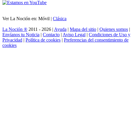
Ver La Noción en: Móvil |
Clásica
La Noción ®
2011 - 2026 |
Ayuda
|
Mapa del sitio
|
Quienes somos
|
Envíanos tu Noticia
|
Contacto
|
Aviso Legal
|
Condiciones de Uso y
Privacidad
|
Política de cookies
|
Preferencias del consentimiento de
cookies