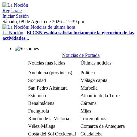
Regístrate
Iniciar Sesión
Sábado, 08 de Agosto de 2026 - 12:39 pm
La Noción
|
El CSN evalúa satisfactoriamente la ejecución de las
actividades...
Noticias de Portada
Noticias más leídas
Últimas noticias
Andalucía (provincias)
Política
Sociedad
Málaga capital
San Pedro Alcántara
Marbella
Estepona
Alhaurín de la Torre
Benalmádena
Cártama
Fuengirola
Mijas
Rincón de la Victoria
Torremolinos
Vélez-Málaga
Comarca de Antequera
Costa del Sol Occidental
Guadalteba