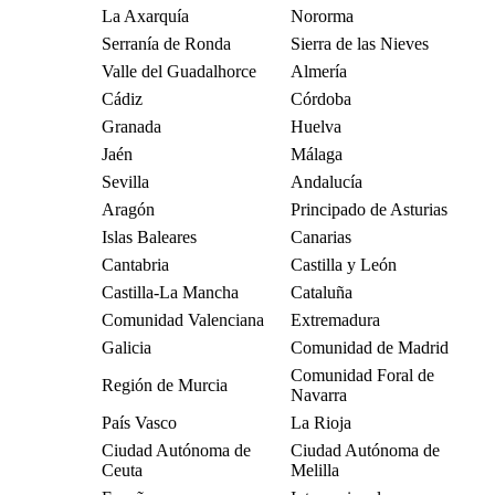
La Axarquía
Nororma
Serranía de Ronda
Sierra de las Nieves
Valle del Guadalhorce
Almería
Cádiz
Córdoba
Granada
Huelva
Jaén
Málaga
Sevilla
Andalucía
Aragón
Principado de Asturias
Islas Baleares
Canarias
Cantabria
Castilla y León
Castilla-La Mancha
Cataluña
Comunidad Valenciana
Extremadura
Galicia
Comunidad de Madrid
Comunidad Foral de
Región de Murcia
Navarra
País Vasco
La Rioja
Ciudad Autónoma de
Ciudad Autónoma de
Ceuta
Melilla