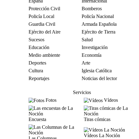
España
Internacional
Protección Civil
Bomberos
Policía Local
Policía Nacional
Guardia Civil
Armada Española
Ejército del Aire
Ejército de Tierra
Sucesos
Salud
Educación
Investigación
Medio ambiente
Economía
Deportes
Arte
Cultura
Iglesia Católica
Reportajes
Noticias del lector
Servicios
Fotos
Vídeos
Encuesta
Tiras cómicas
Vídeos La Noción
Las Columnas