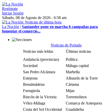
Regístrate
Iniciar Sesión
Sábado, 08 de Agosto de 2026 - 6:58 am
La Noción
|
Santander pone en marcha 6 campañas para
fomentar el comercio...
Noticias de Portada
Noticias más leídas
Últimas noticias
Andalucía (provincias)
Política
Sociedad
Málaga capital
San Pedro Alcántara
Marbella
Estepona
Alhaurín de la Torre
Benalmádena
Cártama
Fuengirola
Mijas
Rincón de la Victoria
Torremolinos
Vélez-Málaga
Comarca de Antequera
Costa del Sol Occidental
Guadalteba