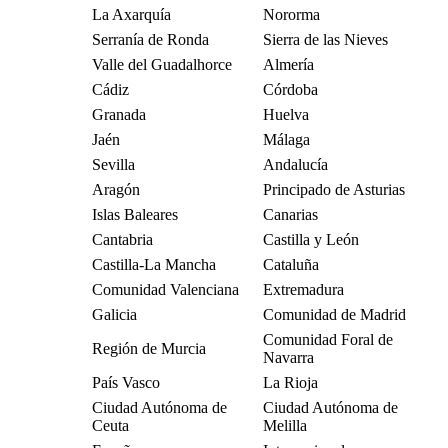
La Axarquía
Nororma
Serranía de Ronda
Sierra de las Nieves
Valle del Guadalhorce
Almería
Cádiz
Córdoba
Granada
Huelva
Jaén
Málaga
Sevilla
Andalucía
Aragón
Principado de Asturias
Islas Baleares
Canarias
Cantabria
Castilla y León
Castilla-La Mancha
Cataluña
Comunidad Valenciana
Extremadura
Galicia
Comunidad de Madrid
Comunidad Foral de
Región de Murcia
Navarra
País Vasco
La Rioja
Ciudad Autónoma de
Ciudad Autónoma de
Ceuta
Melilla