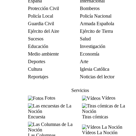
España
Internacional
Protección Civil
Bomberos
Policía Local
Policía Nacional
Guardia Civil
Armada Española
Ejército del Aire
Ejército de Tierra
Sucesos
Salud
Educación
Investigación
Medio ambiente
Economía
Deportes
Arte
Cultura
Iglesia Católica
Reportajes
Noticias del lector
Servicios
Fotos
Vídeos
Encuesta
Tiras cómicas
Vídeos La Noción
Las Columnas