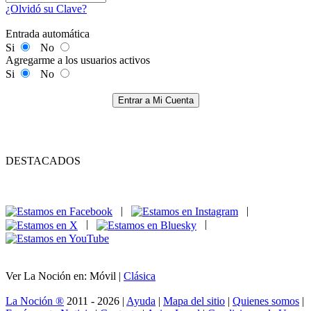
¿Olvidó su Clave?
Entrada automática
Si
No
Agregarme a los usuarios activos
Si
No
Entrar a Mi Cuenta
DESTACADOS
|
|
|
|
Ver La Noción en: Móvil |
Clásica
La Noción ®
2011 - 2026 |
Ayuda
|
Mapa del sitio
|
Quienes somos
|