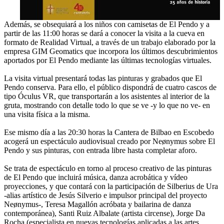
Además, se obsequiará a los niños con camisetas de El Pendo y a
partir de las 11:00 horas se dará a conocer la visita a la cueva en
formato de Realidad Virtual, a través de un trabajo elaborado por la
empresa GIM Geomatics que incorpora los últimos descubrimientos
aportados por El Pendo mediante las últimas tecnologías virtuales.
La visita virtual presentará todas las pinturas y grabados que El
Pendo conserva. Para ello, el público dispondrá de cuatro cascos de
tipo Óculus VR, que transportarán a los asistentes al interior de la
gruta, mostrando con detalle todo lo que se ve -y lo que no ve- en
una visita física a la misma.
Ese mismo día a las 20:30 horas la Cantera de Bilbao en Escobedo
acogerá un espectáculo audiovisual creado por Neønymus sobre El
Pendo y sus pinturas, con entrada libre hasta completar aforo.
Se trata de espectáculo en torno al proceso creativo de las pinturas
de El Pendo que incluirá música, danza acrobática y vídeo
proyecciones, y que contará con la participación de Silberius de Ura
-alias artístico de Jesús Silverio e impulsor principal del proyecto
Neønymus-, Teresa Magallón acróbata y bailarina de danza
contemporánea), Santi Ruiz Albalate (artista circense), Jorge Da
Rocha (especialista en nuevas tecnologías aplicadas a las artes