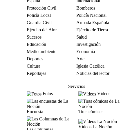
España
Internacional
Protección Civil
Bomberos
Policía Local
Policía Nacional
Guardia Civil
Armada Española
Ejército del Aire
Ejército de Tierra
Sucesos
Salud
Educación
Investigación
Medio ambiente
Economía
Deportes
Arte
Cultura
Iglesia Católica
Reportajes
Noticias del lector
Servicios
Fotos
Vídeos
Encuesta
Tiras cómicas
Vídeos La Noción
Las Columnas