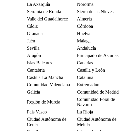
La Axarquía
Nororma
Serranía de Ronda
Sierra de las Nieves
Valle del Guadalhorce
Almería
Cádiz
Córdoba
Granada
Huelva
Jaén
Málaga
Sevilla
Andalucía
Aragón
Principado de Asturias
Islas Baleares
Canarias
Cantabria
Castilla y León
Castilla-La Mancha
Cataluña
Comunidad Valenciana
Extremadura
Galicia
Comunidad de Madrid
Comunidad Foral de
Región de Murcia
Navarra
País Vasco
La Rioja
Ciudad Autónoma de
Ciudad Autónoma de
Ceuta
Melilla