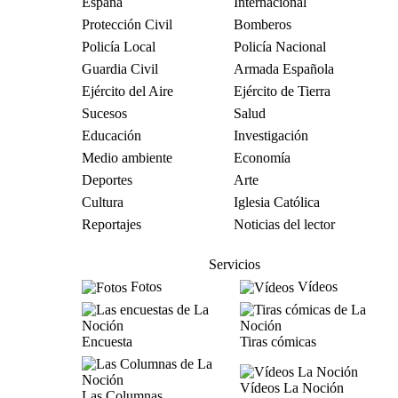
España
Internacional
Protección Civil
Bomberos
Policía Local
Policía Nacional
Guardia Civil
Armada Española
Ejército del Aire
Ejército de Tierra
Sucesos
Salud
Educación
Investigación
Medio ambiente
Economía
Deportes
Arte
Cultura
Iglesia Católica
Reportajes
Noticias del lector
Servicios
Fotos
Vídeos
Encuesta
Tiras cómicas
Vídeos La Noción
Las Columnas