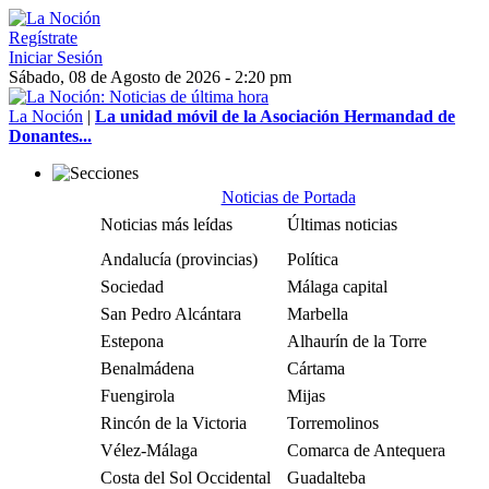
Regístrate
Iniciar Sesión
Sábado, 08 de Agosto de 2026 - 2:20 pm
La Noción
|
La unidad móvil de la Asociación Hermandad de
Donantes...
Noticias de Portada
Noticias más leídas
Últimas noticias
Andalucía (provincias)
Política
Sociedad
Málaga capital
San Pedro Alcántara
Marbella
Estepona
Alhaurín de la Torre
Benalmádena
Cártama
Fuengirola
Mijas
Rincón de la Victoria
Torremolinos
Vélez-Málaga
Comarca de Antequera
Costa del Sol Occidental
Guadalteba