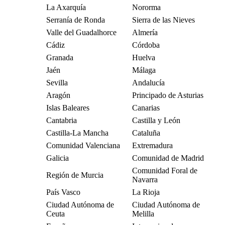
La Axarquía
Nororma
Serranía de Ronda
Sierra de las Nieves
Valle del Guadalhorce
Almería
Cádiz
Córdoba
Granada
Huelva
Jaén
Málaga
Sevilla
Andalucía
Aragón
Principado de Asturias
Islas Baleares
Canarias
Cantabria
Castilla y León
Castilla-La Mancha
Cataluña
Comunidad Valenciana
Extremadura
Galicia
Comunidad de Madrid
Comunidad Foral de
Región de Murcia
Navarra
País Vasco
La Rioja
Ciudad Autónoma de
Ciudad Autónoma de
Ceuta
Melilla