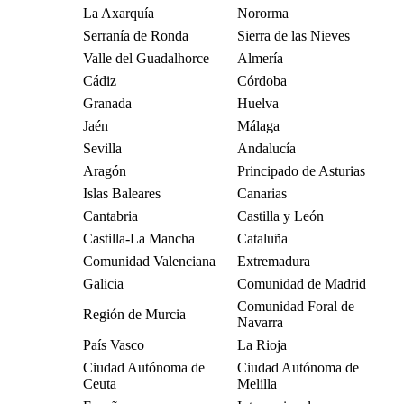
La Axarquía
Nororma
Serranía de Ronda
Sierra de las Nieves
Valle del Guadalhorce
Almería
Cádiz
Córdoba
Granada
Huelva
Jaén
Málaga
Sevilla
Andalucía
Aragón
Principado de Asturias
Islas Baleares
Canarias
Cantabria
Castilla y León
Castilla-La Mancha
Cataluña
Comunidad Valenciana
Extremadura
Galicia
Comunidad de Madrid
Comunidad Foral de
Región de Murcia
Navarra
País Vasco
La Rioja
Ciudad Autónoma de
Ciudad Autónoma de
Ceuta
Melilla