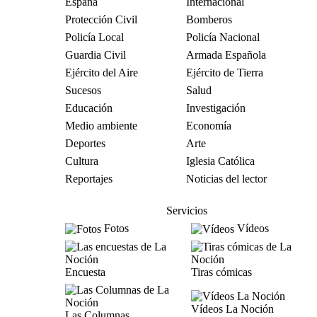
España
Internacional
Protección Civil
Bomberos
Policía Local
Policía Nacional
Guardia Civil
Armada Española
Ejército del Aire
Ejército de Tierra
Sucesos
Salud
Educación
Investigación
Medio ambiente
Economía
Deportes
Arte
Cultura
Iglesia Católica
Reportajes
Noticias del lector
Servicios
Fotos
Vídeos
Encuesta
Tiras cómicas
Vídeos La Noción
Las Columnas