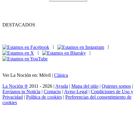
DESTACADOS
|
|
|
|
Ver La Noción en: Móvil |
Clásica
La Noción ®
2011 - 2026 |
Ayuda
|
Mapa del sitio
|
Quienes somos
|
Envíanos tu Noticia
|
Contacto
|
Aviso Legal
|
Condiciones de Uso y
Privacidad
|
Política de cookies
|
Preferencias del consentimiento de
cookies