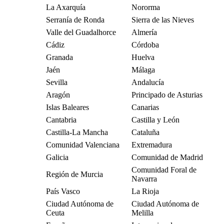
La Axarquía
Nororma
Serranía de Ronda
Sierra de las Nieves
Valle del Guadalhorce
Almería
Cádiz
Córdoba
Granada
Huelva
Jaén
Málaga
Sevilla
Andalucía
Aragón
Principado de Asturias
Islas Baleares
Canarias
Cantabria
Castilla y León
Castilla-La Mancha
Cataluña
Comunidad Valenciana
Extremadura
Galicia
Comunidad de Madrid
Comunidad Foral de
Región de Murcia
Navarra
País Vasco
La Rioja
Ciudad Autónoma de
Ciudad Autónoma de
Ceuta
Melilla