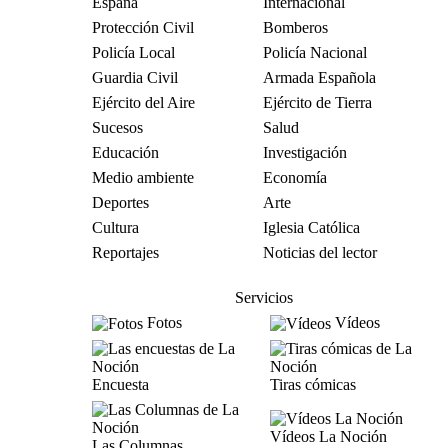
España
Internacional
Protección Civil
Bomberos
Policía Local
Policía Nacional
Guardia Civil
Armada Española
Ejército del Aire
Ejército de Tierra
Sucesos
Salud
Educación
Investigación
Medio ambiente
Economía
Deportes
Arte
Cultura
Iglesia Católica
Reportajes
Noticias del lector
Servicios
Fotos
Vídeos
Encuesta
Tiras cómicas
Vídeos La Noción
Las Columnas