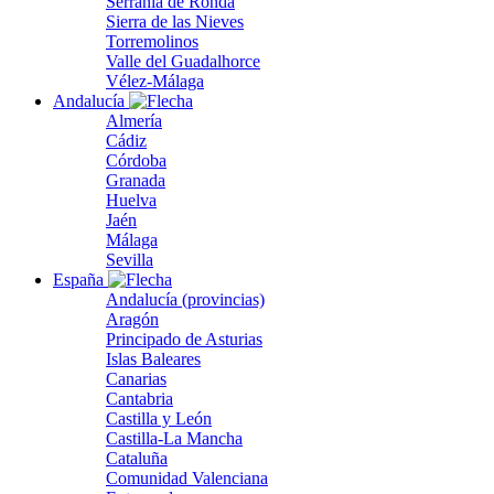
Serranía de Ronda
Sierra de las Nieves
Torremolinos
Valle del Guadalhorce
Vélez-Málaga
Andalucía
Almería
Cádiz
Córdoba
Granada
Huelva
Jaén
Málaga
Sevilla
España
Andalucía (provincias)
Aragón
Principado de Asturias
Islas Baleares
Canarias
Cantabria
Castilla y León
Castilla-La Mancha
Cataluña
Comunidad Valenciana