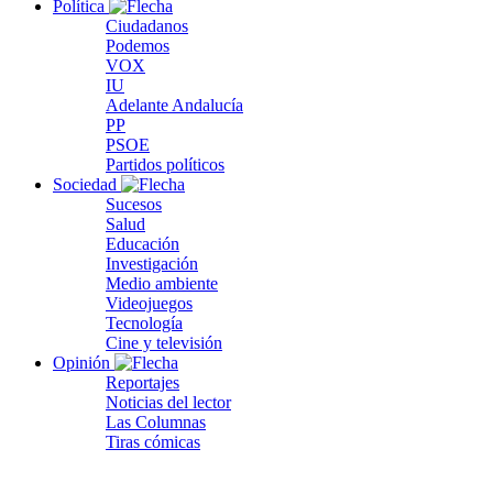
Política
Ciudadanos
Podemos
VOX
IU
Adelante Andalucía
PP
PSOE
Partidos políticos
Sociedad
Sucesos
Salud
Educación
Investigación
Medio ambiente
Videojuegos
Tecnología
Cine y televisión
Opinión
Reportajes
Noticias del lector
Las Columnas
Tiras cómicas