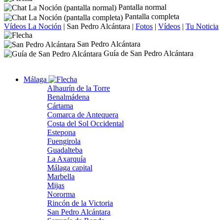
Pantalla normal
Pantalla completa
Vídeos La Noción
|
San Pedro Alcántara
|
Fotos
|
Vídeos
|
Tu Noticia
San Pedro Alcántara
Guía de San Pedro Alcántara
Málaga
Alhaurín de la Torre
Benalmádena
Cártama
Comarca de Antequera
Costa del Sol Occidental
Estepona
Fuengirola
Guadalteba
La Axarquía
Málaga capital
Marbella
Mijas
Nororma
Rincón de la Victoria
San Pedro Alcántara