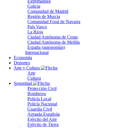
Extremadura
Galicia
Comunidad de Madrid
Región de Murcia
Comunidad Foral de Navarra
País Vasco
La Rioja
Ciudad Autónoma de Ceuta
Ciudad Autónoma de Melilla
España (autonomías)
Internacional
Economía
Deportes
Arte y Cultura
Arte
Cultura
Seguridad
Protección Civil
Bomberos
Policía Local
Policía Nacional
Guardia Civil
Armada Española
Ejército del Aire
Ejército de Tierra