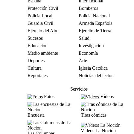
España
Internacional
Protección Civil
Bomberos
Policía Local
Policía Nacional
Guardia Civil
Armada Española
Ejército del Aire
Ejército de Tierra
Sucesos
Salud
Educación
Investigación
Medio ambiente
Economía
Deportes
Arte
Cultura
Iglesia Católica
Reportajes
Noticias del lector
Servicios
Fotos
Vídeos
Encuesta
Tiras cómicas
Vídeos La Noción
Las Columnas