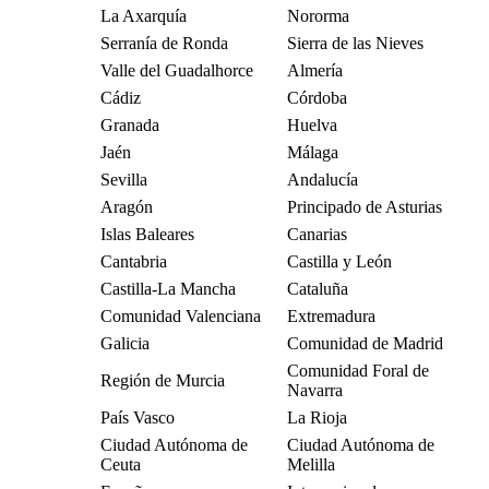
La Axarquía
Nororma
Serranía de Ronda
Sierra de las Nieves
Valle del Guadalhorce
Almería
Cádiz
Córdoba
Granada
Huelva
Jaén
Málaga
Sevilla
Andalucía
Aragón
Principado de Asturias
Islas Baleares
Canarias
Cantabria
Castilla y León
Castilla-La Mancha
Cataluña
Comunidad Valenciana
Extremadura
Galicia
Comunidad de Madrid
Comunidad Foral de
Región de Murcia
Navarra
País Vasco
La Rioja
Ciudad Autónoma de
Ciudad Autónoma de
Ceuta
Melilla