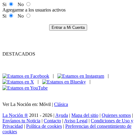
Si
No
Agregarme a los usuarios activos
Si
No
Entrar a Mi Cuenta
DESTACADOS
|
|
|
|
Ver La Noción en: Móvil |
Clásica
La Noción ®
2011 - 2026 |
Ayuda
|
Mapa del sitio
|
Quienes somos
|
Envíanos tu Noticia
|
Contacto
|
Aviso Legal
|
Condiciones de Uso y
Privacidad
|
Política de cookies
|
Preferencias del consentimiento de
cookies