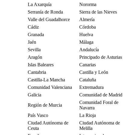
La Axarquía
Nororma
Serranía de Ronda
Sierra de las Nieves
Valle del Guadalhorce
Almería
Cádiz
Córdoba
Granada
Huelva
Jaén
Málaga
Sevilla
Andalucía
Aragón
Principado de Asturias
Islas Baleares
Canarias
Cantabria
Castilla y León
Castilla-La Mancha
Cataluña
Comunidad Valenciana
Extremadura
Galicia
Comunidad de Madrid
Comunidad Foral de
Región de Murcia
Navarra
País Vasco
La Rioja
Ciudad Autónoma de
Ciudad Autónoma de
Ceuta
Melilla