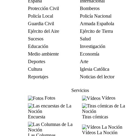
España
Internacional
Protección Civil
Bomberos
Policía Local
Policía Nacional
Guardia Civil
Armada Española
Ejército del Aire
Ejército de Tierra
Sucesos
Salud
Educación
Investigación
Medio ambiente
Economía
Deportes
Arte
Cultura
Iglesia Católica
Reportajes
Noticias del lector
Servicios
Fotos
Vídeos
Encuesta
Tiras cómicas
Vídeos La Noción
Las Columnas