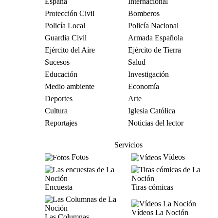
España
Internacional
Protección Civil
Bomberos
Policía Local
Policía Nacional
Guardia Civil
Armada Española
Ejército del Aire
Ejército de Tierra
Sucesos
Salud
Educación
Investigación
Medio ambiente
Economía
Deportes
Arte
Cultura
Iglesia Católica
Reportajes
Noticias del lector
Servicios
Fotos
Vídeos
Encuesta
Tiras cómicas
Vídeos La Noción
Las Columnas