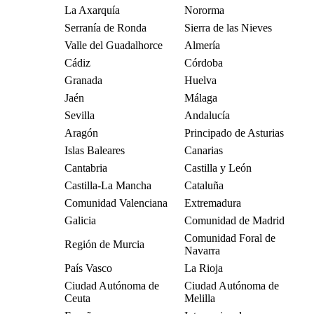
La Axarquía
Nororma
Serranía de Ronda
Sierra de las Nieves
Valle del Guadalhorce
Almería
Cádiz
Córdoba
Granada
Huelva
Jaén
Málaga
Sevilla
Andalucía
Aragón
Principado de Asturias
Islas Baleares
Canarias
Cantabria
Castilla y León
Castilla-La Mancha
Cataluña
Comunidad Valenciana
Extremadura
Galicia
Comunidad de Madrid
Comunidad Foral de
Región de Murcia
Navarra
País Vasco
La Rioja
Ciudad Autónoma de
Ciudad Autónoma de
Ceuta
Melilla