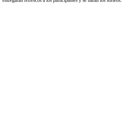
entregarán refrescos a los participantes y se harán los sorteos.