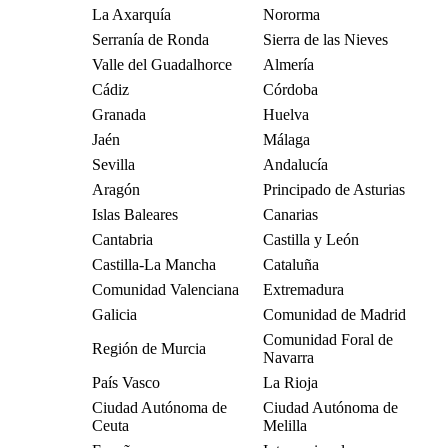
La Axarquía
Nororma
Serranía de Ronda
Sierra de las Nieves
Valle del Guadalhorce
Almería
Cádiz
Córdoba
Granada
Huelva
Jaén
Málaga
Sevilla
Andalucía
Aragón
Principado de Asturias
Islas Baleares
Canarias
Cantabria
Castilla y León
Castilla-La Mancha
Cataluña
Comunidad Valenciana
Extremadura
Galicia
Comunidad de Madrid
Comunidad Foral de
Región de Murcia
Navarra
País Vasco
La Rioja
Ciudad Autónoma de
Ciudad Autónoma de
Ceuta
Melilla