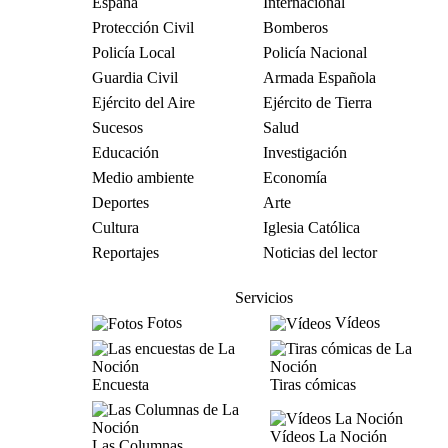
España
Internacional
Protección Civil
Bomberos
Policía Local
Policía Nacional
Guardia Civil
Armada Española
Ejército del Aire
Ejército de Tierra
Sucesos
Salud
Educación
Investigación
Medio ambiente
Economía
Deportes
Arte
Cultura
Iglesia Católica
Reportajes
Noticias del lector
Servicios
Fotos
Vídeos
Encuesta
Tiras cómicas
Vídeos La Noción
Las Columnas