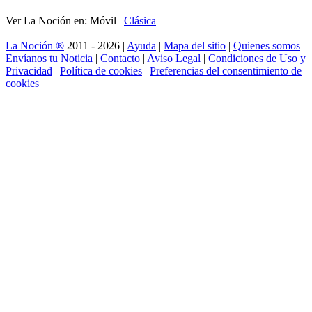
Ver La Noción en: Móvil |
Clásica
La Noción ®
2011 - 2026 |
Ayuda
|
Mapa del sitio
|
Quienes somos
|
Envíanos tu Noticia
|
Contacto
|
Aviso Legal
|
Condiciones de Uso y
Privacidad
|
Política de cookies
|
Preferencias del consentimiento de
cookies