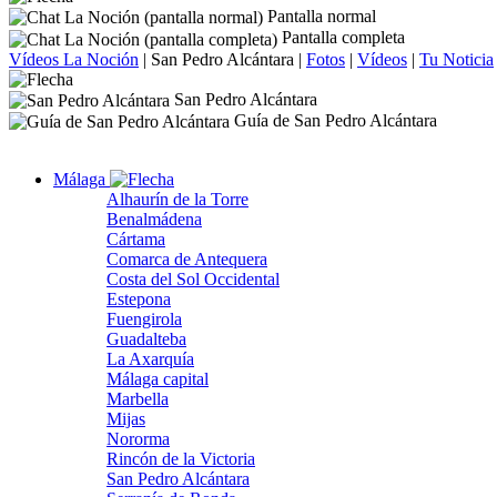
Pantalla normal
Pantalla completa
Vídeos La Noción
|
San Pedro Alcántara
|
Fotos
|
Vídeos
|
Tu Noticia
San Pedro Alcántara
Guía de San Pedro Alcántara
Málaga
Alhaurín de la Torre
Benalmádena
Cártama
Comarca de Antequera
Costa del Sol Occidental
Estepona
Fuengirola
Guadalteba
La Axarquía
Málaga capital
Marbella
Mijas
Nororma
Rincón de la Victoria
San Pedro Alcántara