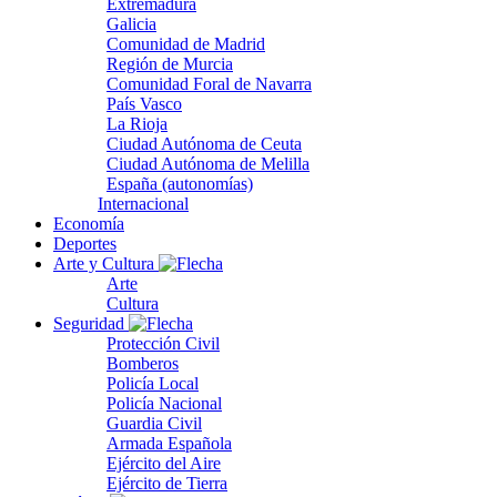
Extremadura
Galicia
Comunidad de Madrid
Región de Murcia
Comunidad Foral de Navarra
País Vasco
La Rioja
Ciudad Autónoma de Ceuta
Ciudad Autónoma de Melilla
España (autonomías)
Internacional
Economía
Deportes
Arte y Cultura
Arte
Cultura
Seguridad
Protección Civil
Bomberos
Policía Local
Policía Nacional
Guardia Civil
Armada Española
Ejército del Aire
Ejército de Tierra