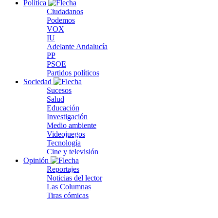
Política
Ciudadanos
Podemos
VOX
IU
Adelante Andalucía
PP
PSOE
Partidos políticos
Sociedad
Sucesos
Salud
Educación
Investigación
Medio ambiente
Videojuegos
Tecnología
Cine y televisión
Opinión
Reportajes
Noticias del lector
Las Columnas
Tiras cómicas