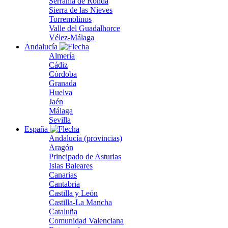
Serranía de Ronda
Sierra de las Nieves
Torremolinos
Valle del Guadalhorce
Vélez-Málaga
Andalucía
Almería
Cádiz
Córdoba
Granada
Huelva
Jaén
Málaga
Sevilla
España
Andalucía (provincias)
Aragón
Principado de Asturias
Islas Baleares
Canarias
Cantabria
Castilla y León
Castilla-La Mancha
Cataluña
Comunidad Valenciana