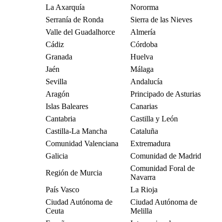
La Axarquía
Nororma
Serranía de Ronda
Sierra de las Nieves
Valle del Guadalhorce
Almería
Cádiz
Córdoba
Granada
Huelva
Jaén
Málaga
Sevilla
Andalucía
Aragón
Principado de Asturias
Islas Baleares
Canarias
Cantabria
Castilla y León
Castilla-La Mancha
Cataluña
Comunidad Valenciana
Extremadura
Galicia
Comunidad de Madrid
Comunidad Foral de
Región de Murcia
Navarra
País Vasco
La Rioja
Ciudad Autónoma de
Ciudad Autónoma de
Ceuta
Melilla