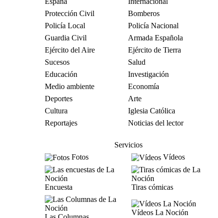
España
Internacional
Protección Civil
Bomberos
Policía Local
Policía Nacional
Guardia Civil
Armada Española
Ejército del Aire
Ejército de Tierra
Sucesos
Salud
Educación
Investigación
Medio ambiente
Economía
Deportes
Arte
Cultura
Iglesia Católica
Reportajes
Noticias del lector
Servicios
Fotos
Vídeos
Encuesta
Tiras cómicas
Vídeos La Noción
Las Columnas