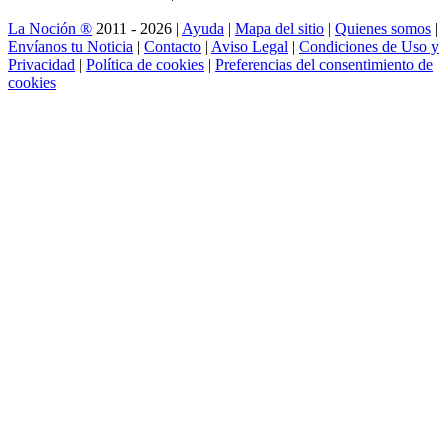
La Noción ®
2011 - 2026 |
Ayuda
|
Mapa del sitio
|
Quienes somos
|
Envíanos tu Noticia
|
Contacto
|
Aviso Legal
|
Condiciones de Uso y
Privacidad
|
Política de cookies
|
Preferencias del consentimiento de
cookies