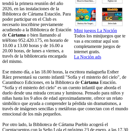
tendrá la primera reunión del año
2026, en las instalaciones de la
Biblioteca de Cártama Estación. Para
poder participar en el Club es
necesario inscribirse previamente
acudiendo a la Biblioteca de Estación
Mini juegos La Noción
de
Cártama
o bien llamando al
Todos los minijuegos que te
teléfono 952.420.175, en horario de
vas a encontrar aquí son
10.00 a 13.00 horas y de 16.00 a
completamente juegos de
20.00 horas, de lunes a viernes, a
internet gratis.
través de la bibliotecaria encargada
La Noción ads
del mismo.
Ese mismo día, a las 18.00 horas, la escritora malagueña Esther
Ráez presentará su cuento infantil "Sofía y el misterio del cielo", de
Carambuco Ediciones, en la Biblioteca de
Cártama
Estación.
"Sofía y el misterio del cielo" es un cuento infantil que aborda el
duelo desde una mirada cercana y luminosa. Pensado para niños y
niñas hasta los 9 años de edad aproximadamente, ofrece un relato
simbólico que ayuda a comprender la pérdida sin dramatismos, a
través de imágenes sencillas y metáforas que conectan con el mundo
emocional de los más pequeños.
Por otro lado, la Biblioteca de Cártama Pueblo acogerá el
Cuentacuentos con la Seño Lola el próximo 23 de enero, a las 17.30