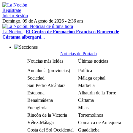
Regístrate
Iniciar Sesión
Domingo, 09 de Agosto de 2026 - 2:36 am
La Noción
|
El Centro de Formación Francisco Romero de
Cártama albergará...
Noticias de Portada
Noticias más leídas
Últimas noticias
Andalucía (provincias)
Política
Sociedad
Málaga capital
San Pedro Alcántara
Marbella
Estepona
Alhaurín de la Torre
Benalmádena
Cártama
Fuengirola
Mijas
Rincón de la Victoria
Torremolinos
Vélez-Málaga
Comarca de Antequera
Costa del Sol Occidental
Guadalteba