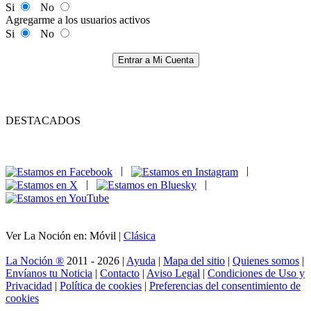
Si
No
Agregarme a los usuarios activos
Si
No
Entrar a Mi Cuenta
DESTACADOS
|
|
|
|
Ver La Noción en: Móvil |
Clásica
La Noción ®
2011 - 2026 |
Ayuda
|
Mapa del sitio
|
Quienes somos
|
Envíanos tu Noticia
|
Contacto
|
Aviso Legal
|
Condiciones de Uso y
Privacidad
|
Política de cookies
|
Preferencias del consentimiento de
cookies