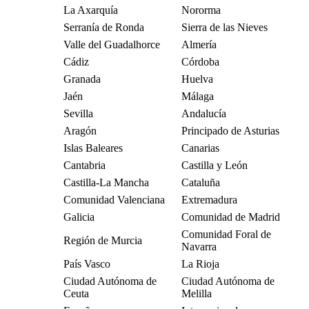
La Axarquía
Nororma
Serranía de Ronda
Sierra de las Nieves
Valle del Guadalhorce
Almería
Cádiz
Córdoba
Granada
Huelva
Jaén
Málaga
Sevilla
Andalucía
Aragón
Principado de Asturias
Islas Baleares
Canarias
Cantabria
Castilla y León
Castilla-La Mancha
Cataluña
Comunidad Valenciana
Extremadura
Galicia
Comunidad de Madrid
Comunidad Foral de
Región de Murcia
Navarra
País Vasco
La Rioja
Ciudad Autónoma de
Ciudad Autónoma de
Ceuta
Melilla