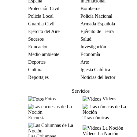
España
Internacional
Protección Civil
Bomberos
Policía Local
Policía Nacional
Guardia Civil
Armada Española
Ejército del Aire
Ejército de Tierra
Sucesos
Salud
Educación
Investigación
Medio ambiente
Economía
Deportes
Arte
Cultura
Iglesia Católica
Reportajes
Noticias del lector
Servicios
Fotos
Vídeos
Encuesta
Tiras cómicas
Vídeos La Noción
Las Columnas