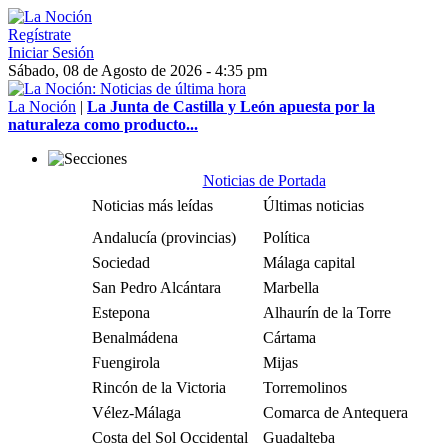
Regístrate
Iniciar Sesión
Sábado, 08 de Agosto de 2026 - 4:35 pm
La Noción
|
La Junta de Castilla y León apuesta por la
naturaleza como producto...
Noticias de Portada
Noticias más leídas
Últimas noticias
Andalucía (provincias)
Política
Sociedad
Málaga capital
San Pedro Alcántara
Marbella
Estepona
Alhaurín de la Torre
Benalmádena
Cártama
Fuengirola
Mijas
Rincón de la Victoria
Torremolinos
Vélez-Málaga
Comarca de Antequera
Costa del Sol Occidental
Guadalteba