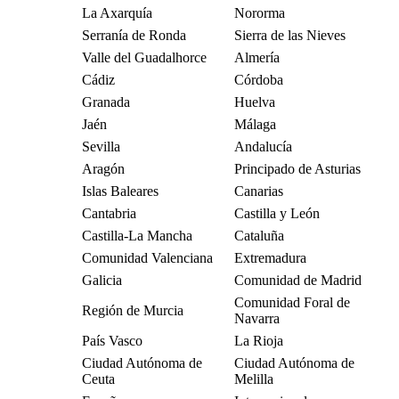
La Axarquía
Nororma
Serranía de Ronda
Sierra de las Nieves
Valle del Guadalhorce
Almería
Cádiz
Córdoba
Granada
Huelva
Jaén
Málaga
Sevilla
Andalucía
Aragón
Principado de Asturias
Islas Baleares
Canarias
Cantabria
Castilla y León
Castilla-La Mancha
Cataluña
Comunidad Valenciana
Extremadura
Galicia
Comunidad de Madrid
Comunidad Foral de
Región de Murcia
Navarra
País Vasco
La Rioja
Ciudad Autónoma de
Ciudad Autónoma de
Ceuta
Melilla