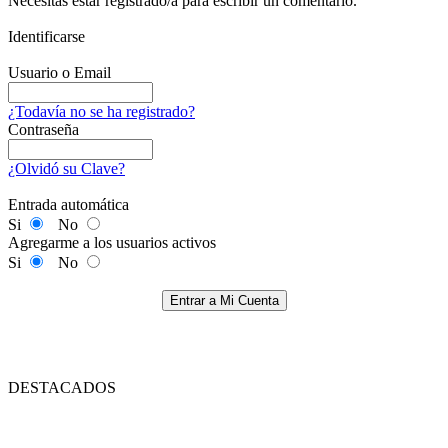
Necesitas estar registrado/a para escribir un comentario.
Identificarse
Usuario o Email
¿Todavía no se ha registrado?
Contraseña
¿Olvidó su Clave?
Entrada automática
Si
No
Agregarme a los usuarios activos
Si
No
Entrar a Mi Cuenta
DESTACADOS