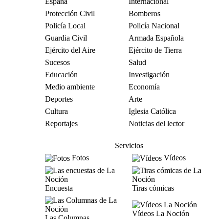
España
Internacional
Protección Civil
Bomberos
Policía Local
Policía Nacional
Guardia Civil
Armada Española
Ejército del Aire
Ejército de Tierra
Sucesos
Salud
Educación
Investigación
Medio ambiente
Economía
Deportes
Arte
Cultura
Iglesia Católica
Reportajes
Noticias del lector
Servicios
Fotos
Vídeos
Encuesta
Tiras cómicas
Vídeos La Noción
Las Columnas