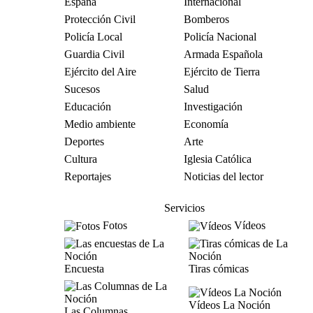
España
Internacional
Protección Civil
Bomberos
Policía Local
Policía Nacional
Guardia Civil
Armada Española
Ejército del Aire
Ejército de Tierra
Sucesos
Salud
Educación
Investigación
Medio ambiente
Economía
Deportes
Arte
Cultura
Iglesia Católica
Reportajes
Noticias del lector
Servicios
Fotos
Vídeos
Encuesta
Tiras cómicas
Vídeos La Noción
Las Columnas