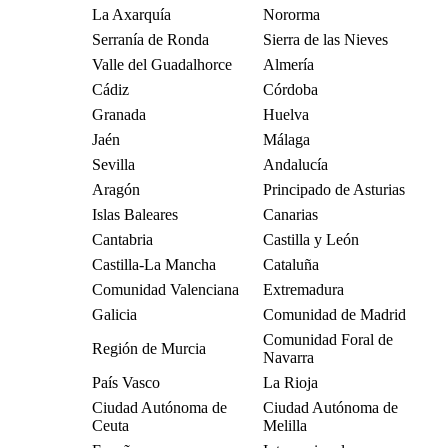
La Axarquía
Nororma
Serranía de Ronda
Sierra de las Nieves
Valle del Guadalhorce
Almería
Cádiz
Córdoba
Granada
Huelva
Jaén
Málaga
Sevilla
Andalucía
Aragón
Principado de Asturias
Islas Baleares
Canarias
Cantabria
Castilla y León
Castilla-La Mancha
Cataluña
Comunidad Valenciana
Extremadura
Galicia
Comunidad de Madrid
Comunidad Foral de
Región de Murcia
Navarra
País Vasco
La Rioja
Ciudad Autónoma de
Ciudad Autónoma de
Ceuta
Melilla