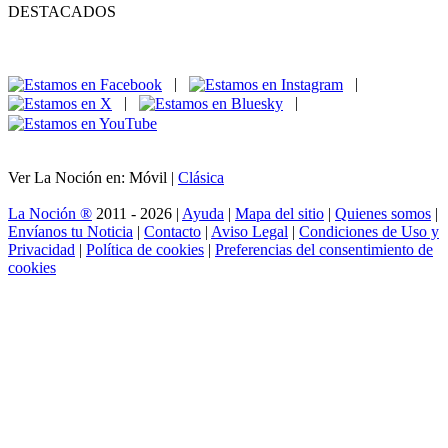
DESTACADOS
|
|
|
|
Ver La Noción en: Móvil |
Clásica
La Noción ®
2011 - 2026 |
Ayuda
|
Mapa del sitio
|
Quienes somos
|
Envíanos tu Noticia
|
Contacto
|
Aviso Legal
|
Condiciones de Uso y
Privacidad
|
Política de cookies
|
Preferencias del consentimiento de
cookies