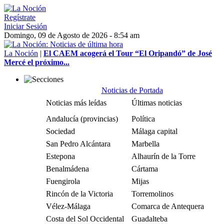
Regístrate
Iniciar Sesión
Domingo, 09 de Agosto de 2026 - 8:54 am
La Noción
|
El CAEM acogerá el Tour “El Oripandó” de José
Mercé el próximo...
Noticias de Portada
Noticias más leídas
Últimas noticias
Andalucía (provincias)
Política
Sociedad
Málaga capital
San Pedro Alcántara
Marbella
Estepona
Alhaurín de la Torre
Benalmádena
Cártama
Fuengirola
Mijas
Rincón de la Victoria
Torremolinos
Vélez-Málaga
Comarca de Antequera
Costa del Sol Occidental
Guadalteba