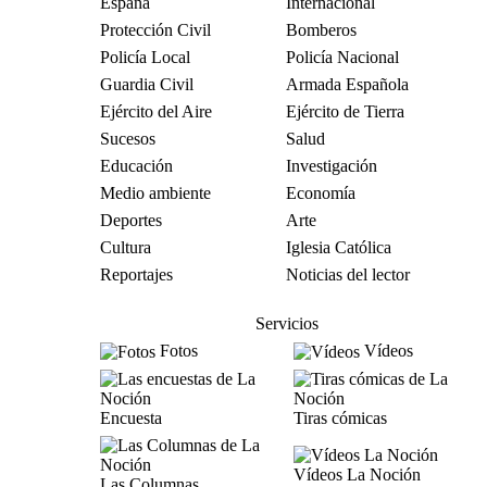
España
Internacional
Protección Civil
Bomberos
Policía Local
Policía Nacional
Guardia Civil
Armada Española
Ejército del Aire
Ejército de Tierra
Sucesos
Salud
Educación
Investigación
Medio ambiente
Economía
Deportes
Arte
Cultura
Iglesia Católica
Reportajes
Noticias del lector
Servicios
Fotos
Vídeos
Encuesta
Tiras cómicas
Vídeos La Noción
Las Columnas