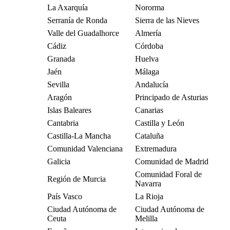
La Axarquía
Nororma
Serranía de Ronda
Sierra de las Nieves
Valle del Guadalhorce
Almería
Cádiz
Córdoba
Granada
Huelva
Jaén
Málaga
Sevilla
Andalucía
Aragón
Principado de Asturias
Islas Baleares
Canarias
Cantabria
Castilla y León
Castilla-La Mancha
Cataluña
Comunidad Valenciana
Extremadura
Galicia
Comunidad de Madrid
Comunidad Foral de
Región de Murcia
Navarra
País Vasco
La Rioja
Ciudad Autónoma de
Ciudad Autónoma de
Ceuta
Melilla