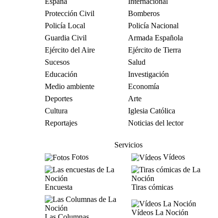
España
Internacional
Protección Civil
Bomberos
Policía Local
Policía Nacional
Guardia Civil
Armada Española
Ejército del Aire
Ejército de Tierra
Sucesos
Salud
Educación
Investigación
Medio ambiente
Economía
Deportes
Arte
Cultura
Iglesia Católica
Reportajes
Noticias del lector
Servicios
Fotos
Vídeos
Encuesta
Tiras cómicas
Vídeos La Noción
Las Columnas