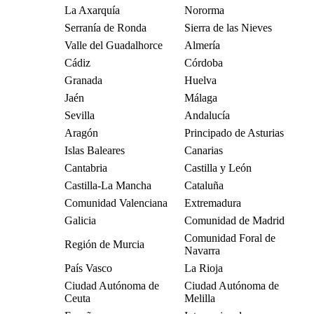
La Axarquía
Nororma
Serranía de Ronda
Sierra de las Nieves
Valle del Guadalhorce
Almería
Cádiz
Córdoba
Granada
Huelva
Jaén
Málaga
Sevilla
Andalucía
Aragón
Principado de Asturias
Islas Baleares
Canarias
Cantabria
Castilla y León
Castilla-La Mancha
Cataluña
Comunidad Valenciana
Extremadura
Galicia
Comunidad de Madrid
Comunidad Foral de
Región de Murcia
Navarra
País Vasco
La Rioja
Ciudad Autónoma de
Ciudad Autónoma de
Ceuta
Melilla