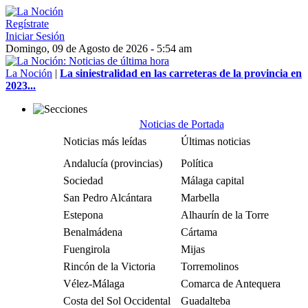
Regístrate
Iniciar Sesión
Domingo, 09 de Agosto de 2026 - 5:54 am
La Noción
|
La siniestralidad en las carreteras de la provincia en
2023...
Noticias de Portada
Noticias más leídas
Últimas noticias
Andalucía (provincias)
Política
Sociedad
Málaga capital
San Pedro Alcántara
Marbella
Estepona
Alhaurín de la Torre
Benalmádena
Cártama
Fuengirola
Mijas
Rincón de la Victoria
Torremolinos
Vélez-Málaga
Comarca de Antequera
Costa del Sol Occidental
Guadalteba