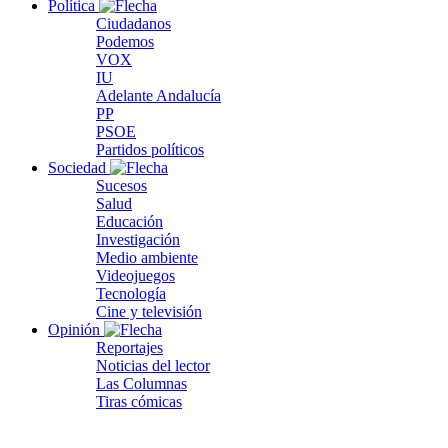
Política
Ciudadanos
Podemos
VOX
IU
Adelante Andalucía
PP
PSOE
Partidos políticos
Sociedad
Sucesos
Salud
Educación
Investigación
Medio ambiente
Videojuegos
Tecnología
Cine y televisión
Opinión
Reportajes
Noticias del lector
Las Columnas
Tiras cómicas