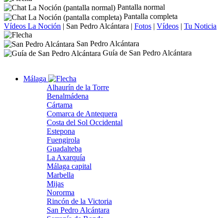
Pantalla normal
Pantalla completa
Vídeos La Noción
|
San Pedro Alcántara
|
Fotos
|
Vídeos
|
Tu Noticia
San Pedro Alcántara
Guía de San Pedro Alcántara
Málaga
Alhaurín de la Torre
Benalmádena
Cártama
Comarca de Antequera
Costa del Sol Occidental
Estepona
Fuengirola
Guadalteba
La Axarquía
Málaga capital
Marbella
Mijas
Nororma
Rincón de la Victoria
San Pedro Alcántara