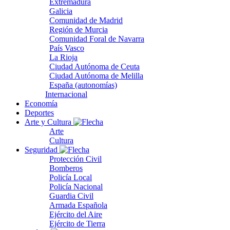
Extremadura
Galicia
Comunidad de Madrid
Región de Murcia
Comunidad Foral de Navarra
País Vasco
La Rioja
Ciudad Autónoma de Ceuta
Ciudad Autónoma de Melilla
España (autonomías)
Internacional
Economía
Deportes
Arte y Cultura
Arte
Cultura
Seguridad
Protección Civil
Bomberos
Policía Local
Policía Nacional
Guardia Civil
Armada Española
Ejército del Aire
Ejército de Tierra