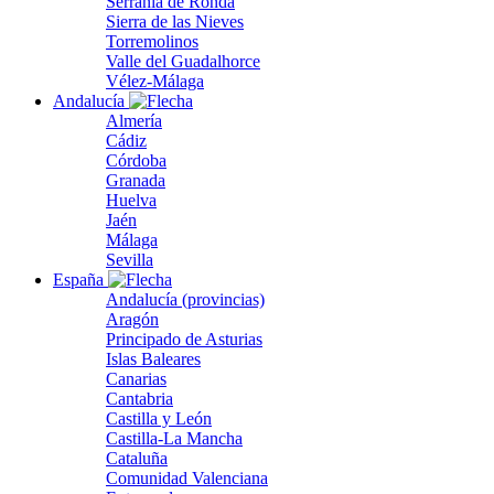
Serranía de Ronda
Sierra de las Nieves
Torremolinos
Valle del Guadalhorce
Vélez-Málaga
Andalucía
Almería
Cádiz
Córdoba
Granada
Huelva
Jaén
Málaga
Sevilla
España
Andalucía (provincias)
Aragón
Principado de Asturias
Islas Baleares
Canarias
Cantabria
Castilla y León
Castilla-La Mancha
Cataluña
Comunidad Valenciana