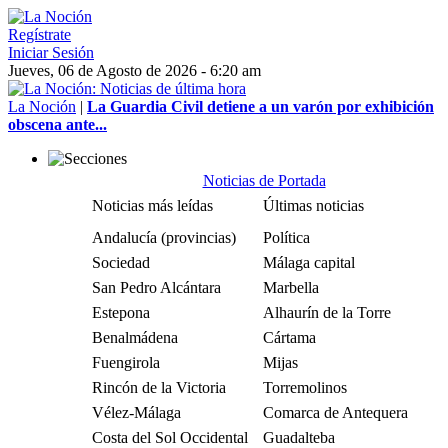
Regístrate
Iniciar Sesión
Jueves, 06 de Agosto de 2026 - 6:20 am
La Noción
|
La Guardia Civil detiene a un varón por exhibición
obscena ante...
Noticias de Portada
Noticias más leídas
Últimas noticias
Andalucía (provincias)
Política
Sociedad
Málaga capital
San Pedro Alcántara
Marbella
Estepona
Alhaurín de la Torre
Benalmádena
Cártama
Fuengirola
Mijas
Rincón de la Victoria
Torremolinos
Vélez-Málaga
Comarca de Antequera
Costa del Sol Occidental
Guadalteba