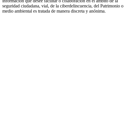
información que desee facilitar o colaboración en el ámbito de la
seguridad ciudadana, vial, de la ciberdelincuencia, del Patrimonio o
medio ambiental es tratada de manera discreta y anónima.