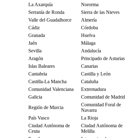
La Axarquía
Nororma
Serranía de Ronda
Sierra de las Nieves
Valle del Guadalhorce
Almería
Cádiz
Córdoba
Granada
Huelva
Jaén
Málaga
Sevilla
Andalucía
Aragón
Principado de Asturias
Islas Baleares
Canarias
Cantabria
Castilla y León
Castilla-La Mancha
Cataluña
Comunidad Valenciana
Extremadura
Galicia
Comunidad de Madrid
Comunidad Foral de
Región de Murcia
Navarra
País Vasco
La Rioja
Ciudad Autónoma de
Ciudad Autónoma de
Ceuta
Melilla