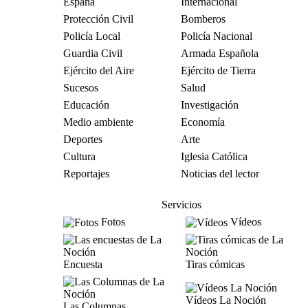
España
Internacional
Protección Civil
Bomberos
Policía Local
Policía Nacional
Guardia Civil
Armada Española
Ejército del Aire
Ejército de Tierra
Sucesos
Salud
Educación
Investigación
Medio ambiente
Economía
Deportes
Arte
Cultura
Iglesia Católica
Reportajes
Noticias del lector
Servicios
Fotos
Vídeos
Encuesta
Tiras cómicas
Vídeos La Noción
Las Columnas