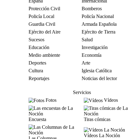
España
Internacional
Protección Civil
Bomberos
Policía Local
Policía Nacional
Guardia Civil
Armada Española
Ejército del Aire
Ejército de Tierra
Sucesos
Salud
Educación
Investigación
Medio ambiente
Economía
Deportes
Arte
Cultura
Iglesia Católica
Reportajes
Noticias del lector
Servicios
Fotos
Vídeos
Encuesta
Tiras cómicas
Vídeos La Noción
Las Columnas