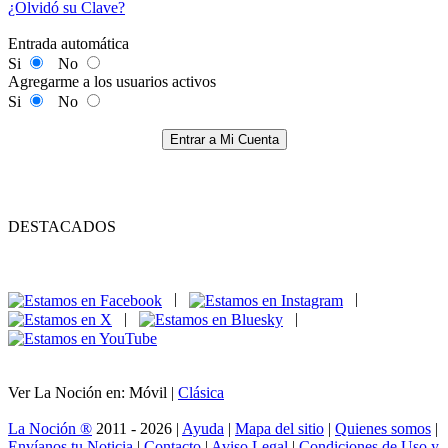
¿Olvidó su Clave?
Entrada automática
Si
No
Agregarme a los usuarios activos
Si
No
Entrar a Mi Cuenta
DESTACADOS
|
|
|
|
Ver La Noción en: Móvil |
Clásica
La Noción ®
2011 - 2026 |
Ayuda
|
Mapa del sitio
|
Quienes somos
|
Envíanos tu Noticia
|
Contacto
|
Aviso Legal
|
Condiciones de Uso y