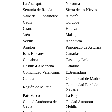
La Axarquía
Nororma
Serranía de Ronda
Sierra de las Nieves
Valle del Guadalhorce
Almería
Cádiz
Córdoba
Granada
Huelva
Jaén
Málaga
Sevilla
Andalucía
Aragón
Principado de Asturias
Islas Baleares
Canarias
Cantabria
Castilla y León
Castilla-La Mancha
Cataluña
Comunidad Valenciana
Extremadura
Galicia
Comunidad de Madrid
Comunidad Foral de
Región de Murcia
Navarra
País Vasco
La Rioja
Ciudad Autónoma de
Ciudad Autónoma de
Ceuta
Melilla