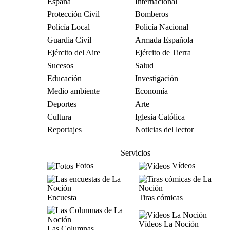
España
Internacional
Protección Civil
Bomberos
Policía Local
Policía Nacional
Guardia Civil
Armada Española
Ejército del Aire
Ejército de Tierra
Sucesos
Salud
Educación
Investigación
Medio ambiente
Economía
Deportes
Arte
Cultura
Iglesia Católica
Reportajes
Noticias del lector
Servicios
Fotos
Vídeos
Encuesta
Tiras cómicas
Vídeos La Noción
Las Columnas