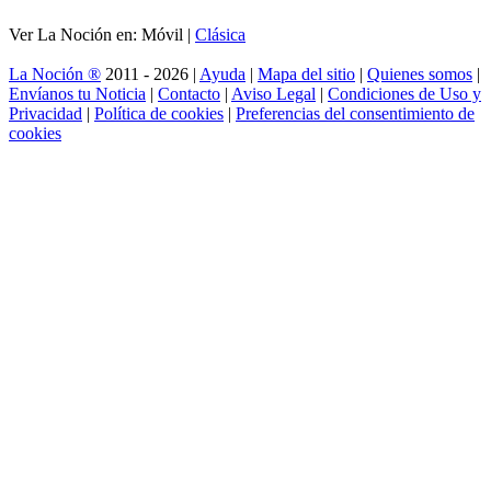
Ver La Noción en: Móvil |
Clásica
La Noción ®
2011 - 2026 |
Ayuda
|
Mapa del sitio
|
Quienes somos
|
Envíanos tu Noticia
|
Contacto
|
Aviso Legal
|
Condiciones de Uso y
Privacidad
|
Política de cookies
|
Preferencias del consentimiento de
cookies