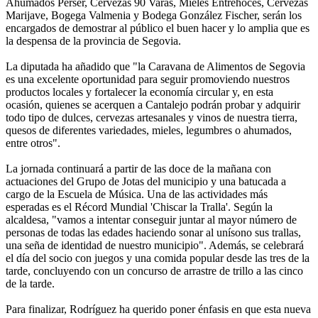
Ahumados Perser, Cervezas 90 Varas, Mieles Entrehoces, Cervezas
Marijave, Bogega Valmenia y Bodega González Fischer, serán los
encargados de demostrar al público el buen hacer y lo amplia que es
la despensa de la provincia de Segovia.
La diputada ha añadido que "la Caravana de Alimentos de Segovia
es una excelente oportunidad para seguir promoviendo nuestros
productos locales y fortalecer la economía circular y, en esta
ocasión, quienes se acerquen a Cantalejo podrán probar y adquirir
todo tipo de dulces, cervezas artesanales y vinos de nuestra tierra,
quesos de diferentes variedades, mieles, legumbres o ahumados,
entre otros".
La jornada continuará a partir de las doce de la mañana con
actuaciones del Grupo de Jotas del municipio y una batucada a
cargo de la Escuela de Música. Una de las actividades más
esperadas es el Récord Mundial 'Chiscar la Tralla'. Según la
alcaldesa, "vamos a intentar conseguir juntar al mayor número de
personas de todas las edades haciendo sonar al unísono sus trallas,
una seña de identidad de nuestro municipio". Además, se celebrará
el día del socio con juegos y una comida popular desde las tres de la
tarde, concluyendo con un concurso de arrastre de trillo a las cinco
de la tarde.
Para finalizar, Rodríguez ha querido poner énfasis en que esta nueva