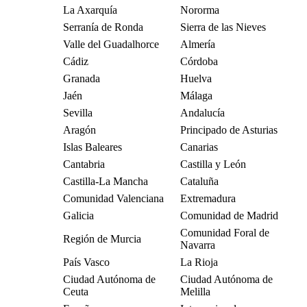
La Axarquía
Nororma
Serranía de Ronda
Sierra de las Nieves
Valle del Guadalhorce
Almería
Cádiz
Córdoba
Granada
Huelva
Jaén
Málaga
Sevilla
Andalucía
Aragón
Principado de Asturias
Islas Baleares
Canarias
Cantabria
Castilla y León
Castilla-La Mancha
Cataluña
Comunidad Valenciana
Extremadura
Galicia
Comunidad de Madrid
Comunidad Foral de
Región de Murcia
Navarra
País Vasco
La Rioja
Ciudad Autónoma de
Ciudad Autónoma de
Ceuta
Melilla