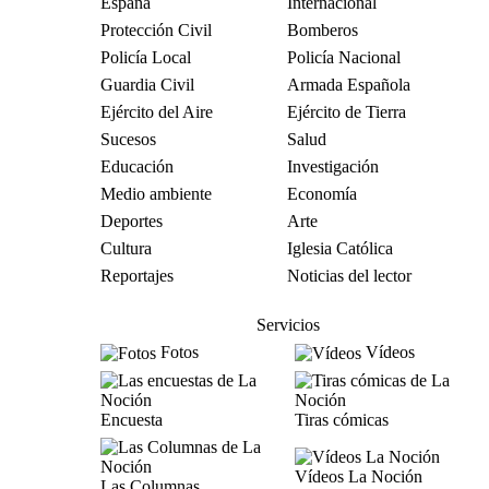
España
Internacional
Protección Civil
Bomberos
Policía Local
Policía Nacional
Guardia Civil
Armada Española
Ejército del Aire
Ejército de Tierra
Sucesos
Salud
Educación
Investigación
Medio ambiente
Economía
Deportes
Arte
Cultura
Iglesia Católica
Reportajes
Noticias del lector
Servicios
Fotos
Vídeos
Encuesta
Tiras cómicas
Vídeos La Noción
Las Columnas