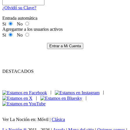
¿Olvidó su Clave?
Entrada automática
Si
No
Agregarme a los usuarios activos
Si
No
Entrar a Mi Cuenta
DESTACADOS
|
|
|
|
Ver La Noción en: Móvil |
Clásica
La Noción ®
2011 - 2026 |
Ayuda
|
Mapa del sitio
|
Quienes somos
|