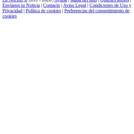
Envíanos tu Noticia
|
Contacto
|
Aviso Legal
|
Condiciones de Uso y
Privacidad
|
Política de cookies
|
Preferencias del consentimiento de
cookies