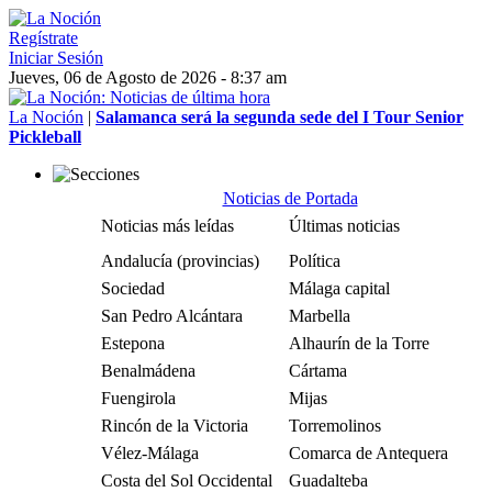
Regístrate
Iniciar Sesión
Jueves, 06 de Agosto de 2026 - 8:37 am
La Noción
|
Salamanca será la segunda sede del I Tour Senior
Pickleball
Noticias de Portada
Noticias más leídas
Últimas noticias
Andalucía (provincias)
Política
Sociedad
Málaga capital
San Pedro Alcántara
Marbella
Estepona
Alhaurín de la Torre
Benalmádena
Cártama
Fuengirola
Mijas
Rincón de la Victoria
Torremolinos
Vélez-Málaga
Comarca de Antequera
Costa del Sol Occidental
Guadalteba