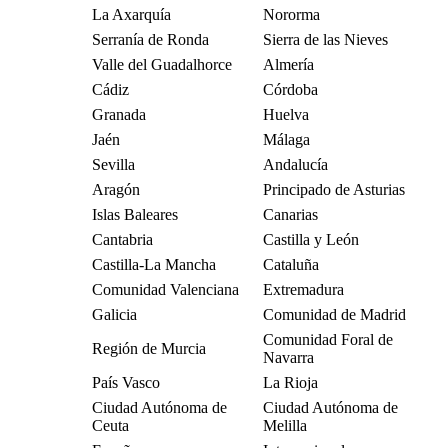
La Axarquía
Nororma
Serranía de Ronda
Sierra de las Nieves
Valle del Guadalhorce
Almería
Cádiz
Córdoba
Granada
Huelva
Jaén
Málaga
Sevilla
Andalucía
Aragón
Principado de Asturias
Islas Baleares
Canarias
Cantabria
Castilla y León
Castilla-La Mancha
Cataluña
Comunidad Valenciana
Extremadura
Galicia
Comunidad de Madrid
Comunidad Foral de
Región de Murcia
Navarra
País Vasco
La Rioja
Ciudad Autónoma de
Ciudad Autónoma de
Ceuta
Melilla