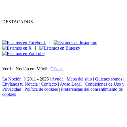
DESTACADOS
|
|
|
|
Ver La Noción en: Móvil |
Clásica
La Noción ®
2011 - 2026 |
Ayuda
|
Mapa del sitio
|
Quienes somos
|
Envíanos tu Noticia
|
Contacto
|
Aviso Legal
|
Condiciones de Uso y
Privacidad
|
Política de cookies
|
Preferencias del consentimiento de
cookies