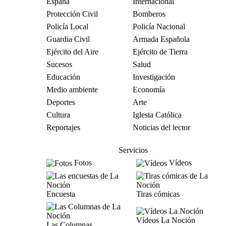
España
Internacional
Protección Civil
Bomberos
Policía Local
Policía Nacional
Guardia Civil
Armada Española
Ejército del Aire
Ejército de Tierra
Sucesos
Salud
Educación
Investigación
Medio ambiente
Economía
Deportes
Arte
Cultura
Iglesia Católica
Reportajes
Noticias del lector
Servicios
Fotos
Vídeos
Encuesta
Tiras cómicas
Vídeos La Noción
Las Columnas