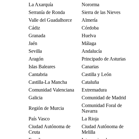
La Axarquía
Nororma
Serranía de Ronda
Sierra de las Nieves
Valle del Guadalhorce
Almería
Cádiz
Córdoba
Granada
Huelva
Jaén
Málaga
Sevilla
Andalucía
Aragón
Principado de Asturias
Islas Baleares
Canarias
Cantabria
Castilla y León
Castilla-La Mancha
Cataluña
Comunidad Valenciana
Extremadura
Galicia
Comunidad de Madrid
Comunidad Foral de
Región de Murcia
Navarra
País Vasco
La Rioja
Ciudad Autónoma de
Ciudad Autónoma de
Ceuta
Melilla