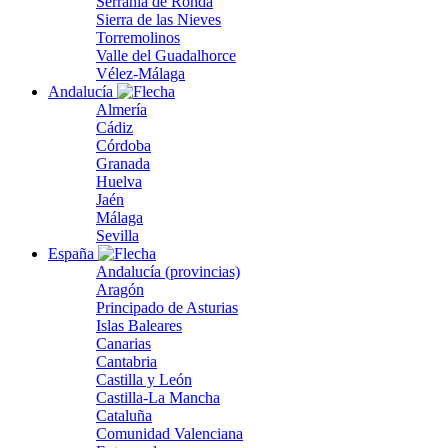
Serranía de Ronda
Sierra de las Nieves
Torremolinos
Valle del Guadalhorce
Vélez-Málaga
Andalucía
Almería
Cádiz
Córdoba
Granada
Huelva
Jaén
Málaga
Sevilla
España
Andalucía (provincias)
Aragón
Principado de Asturias
Islas Baleares
Canarias
Cantabria
Castilla y León
Castilla-La Mancha
Cataluña
Comunidad Valenciana