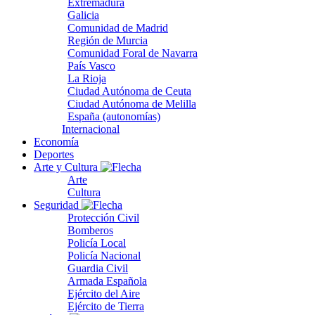
Extremadura
Galicia
Comunidad de Madrid
Región de Murcia
Comunidad Foral de Navarra
País Vasco
La Rioja
Ciudad Autónoma de Ceuta
Ciudad Autónoma de Melilla
España (autonomías)
Internacional
Economía
Deportes
Arte y Cultura
Arte
Cultura
Seguridad
Protección Civil
Bomberos
Policía Local
Policía Nacional
Guardia Civil
Armada Española
Ejército del Aire
Ejército de Tierra