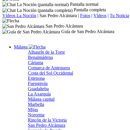
Pantalla normal
Pantalla completa
Vídeos La Noción
|
San Pedro Alcántara
|
Fotos
|
Vídeos
|
Tu Noticia
San Pedro Alcántara
Guía de San Pedro Alcántara
Málaga
Alhaurín de la Torre
Benalmádena
Cártama
Comarca de Antequera
Costa del Sol Occidental
Estepona
Fuengirola
Guadalteba
La Axarquía
Málaga capital
Marbella
Mijas
Nororma
Rincón de la Victoria
San Pedro Alcántara