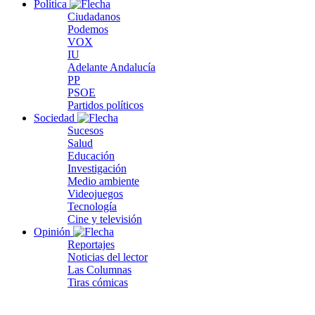
Política
Ciudadanos
Podemos
VOX
IU
Adelante Andalucía
PP
PSOE
Partidos políticos
Sociedad
Sucesos
Salud
Educación
Investigación
Medio ambiente
Videojuegos
Tecnología
Cine y televisión
Opinión
Reportajes
Noticias del lector
Las Columnas
Tiras cómicas