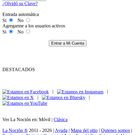
¿Olvidó su Clave?
Entrada automática
Si
No
Agregarme a los usuarios activos
Si
No
Entrar a Mi Cuenta
DESTACADOS
|
|
|
|
Ver La Noción en: Móvil |
Clásica
La Noción ®
2011 - 2026 |
Ayuda
|
Mapa del sitio
|
Quienes somos
|