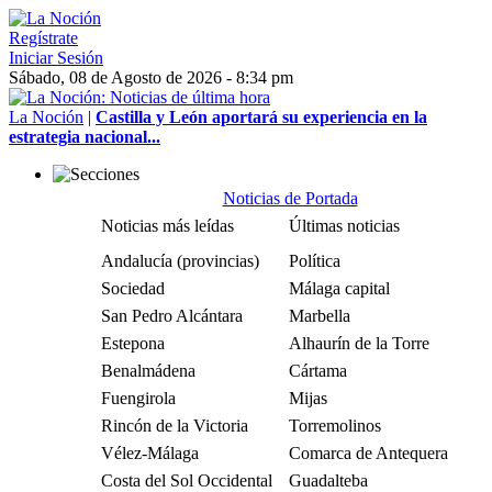
Regístrate
Iniciar Sesión
Sábado, 08 de Agosto de 2026 - 8:34 pm
La Noción
|
Castilla y León aportará su experiencia en la
estrategia nacional...
Noticias de Portada
Noticias más leídas
Últimas noticias
Andalucía (provincias)
Política
Sociedad
Málaga capital
San Pedro Alcántara
Marbella
Estepona
Alhaurín de la Torre
Benalmádena
Cártama
Fuengirola
Mijas
Rincón de la Victoria
Torremolinos
Vélez-Málaga
Comarca de Antequera
Costa del Sol Occidental
Guadalteba