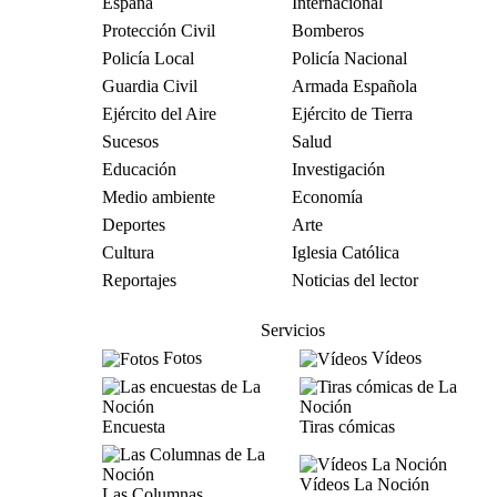
España
Internacional
Protección Civil
Bomberos
Policía Local
Policía Nacional
Guardia Civil
Armada Española
Ejército del Aire
Ejército de Tierra
Sucesos
Salud
Educación
Investigación
Medio ambiente
Economía
Deportes
Arte
Cultura
Iglesia Católica
Reportajes
Noticias del lector
Servicios
Fotos
Vídeos
Encuesta
Tiras cómicas
Vídeos La Noción
Las Columnas