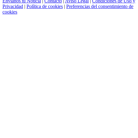
Envíanos tu Noticia
|
Contacto
|
Aviso Legal
|
Condiciones de Uso y
Privacidad
|
Política de cookies
|
Preferencias del consentimiento de
cookies