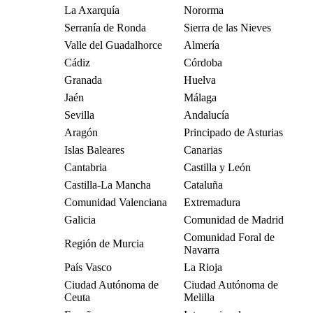
La Axarquía
Nororma
Serranía de Ronda
Sierra de las Nieves
Valle del Guadalhorce
Almería
Cádiz
Córdoba
Granada
Huelva
Jaén
Málaga
Sevilla
Andalucía
Aragón
Principado de Asturias
Islas Baleares
Canarias
Cantabria
Castilla y León
Castilla-La Mancha
Cataluña
Comunidad Valenciana
Extremadura
Galicia
Comunidad de Madrid
Comunidad Foral de
Región de Murcia
Navarra
País Vasco
La Rioja
Ciudad Autónoma de
Ciudad Autónoma de
Ceuta
Melilla