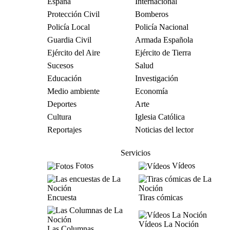
España
Internacional
Protección Civil
Bomberos
Policía Local
Policía Nacional
Guardia Civil
Armada Española
Ejército del Aire
Ejército de Tierra
Sucesos
Salud
Educación
Investigación
Medio ambiente
Economía
Deportes
Arte
Cultura
Iglesia Católica
Reportajes
Noticias del lector
Servicios
Fotos
Vídeos
Encuesta
Tiras cómicas
Vídeos La Noción
Las Columnas