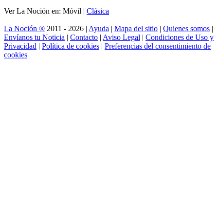
Ver La Noción en: Móvil |
Clásica
La Noción ®
2011 - 2026 |
Ayuda
|
Mapa del sitio
|
Quienes somos
|
Envíanos tu Noticia
|
Contacto
|
Aviso Legal
|
Condiciones de Uso y
Privacidad
|
Política de cookies
|
Preferencias del consentimiento de
cookies