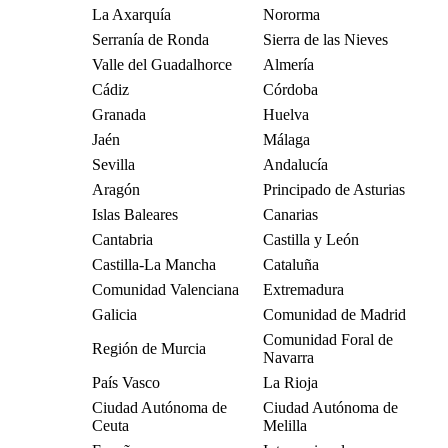
La Axarquía
Nororma
Serranía de Ronda
Sierra de las Nieves
Valle del Guadalhorce
Almería
Cádiz
Córdoba
Granada
Huelva
Jaén
Málaga
Sevilla
Andalucía
Aragón
Principado de Asturias
Islas Baleares
Canarias
Cantabria
Castilla y León
Castilla-La Mancha
Cataluña
Comunidad Valenciana
Extremadura
Galicia
Comunidad de Madrid
Comunidad Foral de
Región de Murcia
Navarra
País Vasco
La Rioja
Ciudad Autónoma de
Ciudad Autónoma de
Ceuta
Melilla