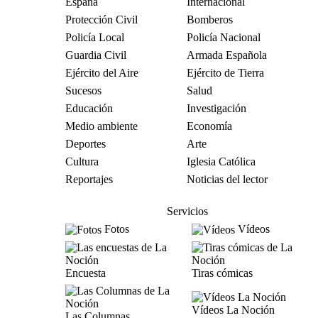
España
Internacional
Protección Civil
Bomberos
Policía Local
Policía Nacional
Guardia Civil
Armada Española
Ejército del Aire
Ejército de Tierra
Sucesos
Salud
Educación
Investigación
Medio ambiente
Economía
Deportes
Arte
Cultura
Iglesia Católica
Reportajes
Noticias del lector
Servicios
Fotos
Vídeos
Encuesta
Tiras cómicas
Vídeos La Noción
Las Columnas