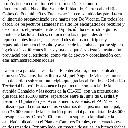
propósito de recorrer todo el territorio. De este modo,
Fuenterrebollo, Navalilla, Valle de Tabladillo, Carrascal del Río,
Cobos de Fuentidueña y Fuentesoto han constituido las paradas en
el itinerario protagonizado este martes por De Vicente. En todos los
casos, los respectivos alcaldes han sido los encargados de recibirle y,
de su mano, el presidente de la Diputación ha recorrido algunos
puntos de las localidades, conociendo las inquietudes de los
representantes locales, las necesidades de los municipios y
repasando también el resulto y avance de los trabajos que se siguen
ligados a las diferentes líneas y ayudas que despliega la institución
provincial por el territorio, como vía de apoyo y coordinación con
esas administraciones locales.
La primera parada ha estado en Fuenterrebollo, donde el alcalde,
Gonzalo Vivancos, ha recibido a Miguel Ángel de Vicente. Juntos
han departido sobre un municipio que gracias al Fondo de Cohesión
Territorial ha podido acometer la pavimentación parcial de la
avenida Cantalejo y las aceras de la CL-603, con un presupuesto
que roza los 16.000 euros, repartidos entre la Junta de
Castilla y
León
, la Diputación y el Ayuntamiento. Además, el PAIM se ha
utilizado para la reforma de los vestuarios de la piscina municipal,
con 33.600 euros de la institución provincial para un total de 48.000
presupuestados. Otros 3.000 euros han supuesto la mitad de la
cantidad aplicada en el Plan de Caminos Rurales, con actuaciones
en dos trazados. Por otro lado, en materia de aguas, en breves fechas