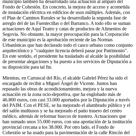
municipio también ha desarrollado una actuación al amparo del
Fondo de Cohesión. En concreto, la mejora de acceso y acometida
de instalación eléctrica en edificios de usos múltiples. Además, con
el Plan de Caminos Rurales se ha desarrollado la segunda fase de
arreglo del de las Fuentecillas o del Barranco. A todo ello se suman
actuaciones de Aquí Teatro y catas de productos de Alimentos de
Segovia. No obstante, la mayor preocupación para la Corporación
de este municipio es la aprobación reciente de las Normas
Urbanísticas que han declarado todo el casco urbano como conjunto
arquitectónico y "cualquier licencia deberá pasar por Patrimonio".
En este sentido, el presidente ha trasladado al alcalde la posibilidad
de presentar alegaciones y ha puesto a los servicios de Diputación a
su disposición para tal fin.
Mientras, en Carrascal del Río, el alcalde Gabriel Pérez ha sido el
encargado de recibir a Miguel Ángel de Vicente. Juntos han
repasado las obras de acondicionamiento, mejora y la nueva
actuación en la zona ocio-deportiva, que ha englobado más de
46.800 euros, con casi 33.000 aportados por la Diputación a través
del PAIM. Con el PESE, se ha mejorado el alumbrado público y el
del salón multiusos y se ha mejorado el patio trasero del centro
médico, además de reformar huecos de trastero. Actuaciones que
han sumado unos 55.000 euros, con una aportación de la institución
provincial cercana a los 38.000. Por otro lado, el Fondo de
Cohesión se ha usado para la pavimentación de la calle Rincón del