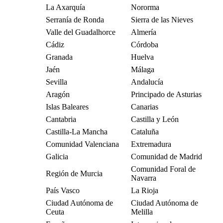
La Axarquía
Nororma
Serranía de Ronda
Sierra de las Nieves
Valle del Guadalhorce
Almería
Cádiz
Córdoba
Granada
Huelva
Jaén
Málaga
Sevilla
Andalucía
Aragón
Principado de Asturias
Islas Baleares
Canarias
Cantabria
Castilla y León
Castilla-La Mancha
Cataluña
Comunidad Valenciana
Extremadura
Galicia
Comunidad de Madrid
Comunidad Foral de
Región de Murcia
Navarra
País Vasco
La Rioja
Ciudad Autónoma de
Ciudad Autónoma de
Ceuta
Melilla