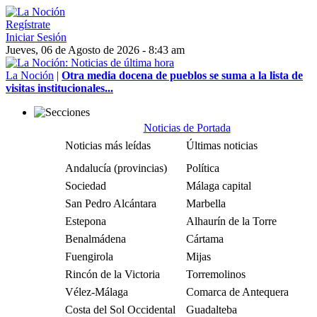
Regístrate
Iniciar Sesión
Jueves, 06 de Agosto de 2026 - 8:43 am
La Noción
|
Otra media docena de pueblos se suma a la lista de
visitas institucionales...
Noticias de Portada
Noticias más leídas
Últimas noticias
Andalucía (provincias)
Política
Sociedad
Málaga capital
San Pedro Alcántara
Marbella
Estepona
Alhaurín de la Torre
Benalmádena
Cártama
Fuengirola
Mijas
Rincón de la Victoria
Torremolinos
Vélez-Málaga
Comarca de Antequera
Costa del Sol Occidental
Guadalteba