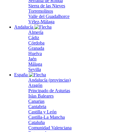
Serranía de Ronda
Sierra de las Nieves
Torremolinos
Valle del Guadalhorce
Vélez-Málaga
Andalucía
Almería
Cádiz
Córdoba
Granada
Huelva
Jaén
Málaga
Sevilla
España
Andalucía (provincias)
Aragón
Principado de Asturias
Islas Baleares
Canarias
Cantabria
Castilla y León
Castilla-La Mancha
Cataluña
Comunidad Valenciana