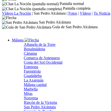
Pantalla normal
Pantalla completa
Vídeos La Noción
|
San Pedro Alcántara
|
Fotos
|
Vídeos
|
Tu Noticia
San Pedro Alcántara
Guía de San Pedro Alcántara
Málaga
Alhaurín de la Torre
Benalmádena
Cártama
Comarca de Antequera
Costa del Sol Occidental
Estepona
Fuengirola
Guadalteba
La Axarquía
Málaga capital
Marbella
Mijas
Nororma
Rincón de la Victoria
San Pedro Alcántara