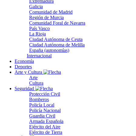
Extremadura
Galicia
Comunidad de Madrid
Región de Murcia
Comunidad Foral de Navarra
País Vasco
La Rioja
Ciudad Autónoma de Ceuta
Ciudad Autónoma de Melilla
España (autonomías)
Internacional
Economía
Deportes
Arte y Cultura
Arte
Cultura
Seguridad
Protección Civil
Bomberos
Policía Local
Policía Nacional
Guardia Civil
Armada Española
Ejército del Aire
Ejército de Tierra