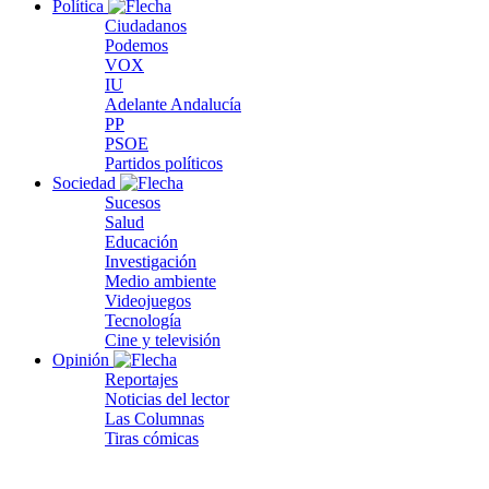
Política
Ciudadanos
Podemos
VOX
IU
Adelante Andalucía
PP
PSOE
Partidos políticos
Sociedad
Sucesos
Salud
Educación
Investigación
Medio ambiente
Videojuegos
Tecnología
Cine y televisión
Opinión
Reportajes
Noticias del lector
Las Columnas
Tiras cómicas