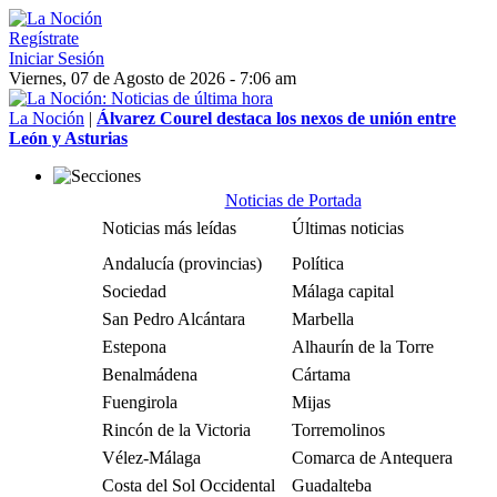
Regístrate
Iniciar Sesión
Viernes, 07 de Agosto de 2026 - 7:06 am
La Noción
|
Álvarez Courel destaca los nexos de unión entre
León y Asturias
Noticias de Portada
Noticias más leídas
Últimas noticias
Andalucía (provincias)
Política
Sociedad
Málaga capital
San Pedro Alcántara
Marbella
Estepona
Alhaurín de la Torre
Benalmádena
Cártama
Fuengirola
Mijas
Rincón de la Victoria
Torremolinos
Vélez-Málaga
Comarca de Antequera
Costa del Sol Occidental
Guadalteba