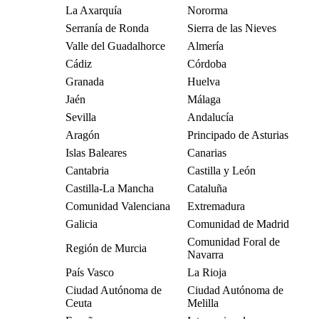
La Axarquía
Nororma
Serranía de Ronda
Sierra de las Nieves
Valle del Guadalhorce
Almería
Cádiz
Córdoba
Granada
Huelva
Jaén
Málaga
Sevilla
Andalucía
Aragón
Principado de Asturias
Islas Baleares
Canarias
Cantabria
Castilla y León
Castilla-La Mancha
Cataluña
Comunidad Valenciana
Extremadura
Galicia
Comunidad de Madrid
Comunidad Foral de
Región de Murcia
Navarra
País Vasco
La Rioja
Ciudad Autónoma de
Ciudad Autónoma de
Ceuta
Melilla