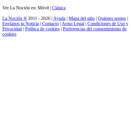
Ver La Noción en: Móvil |
Clásica
La Noción ®
2011 - 2026 |
Ayuda
|
Mapa del sitio
|
Quienes somos
|
Envíanos tu Noticia
|
Contacto
|
Aviso Legal
|
Condiciones de Uso y
Privacidad
|
Política de cookies
|
Preferencias del consentimiento de
cookies