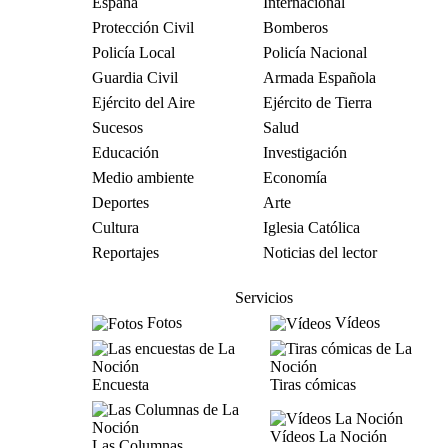
España
Internacional
Protección Civil
Bomberos
Policía Local
Policía Nacional
Guardia Civil
Armada Española
Ejército del Aire
Ejército de Tierra
Sucesos
Salud
Educación
Investigación
Medio ambiente
Economía
Deportes
Arte
Cultura
Iglesia Católica
Reportajes
Noticias del lector
Servicios
Fotos
Vídeos
Encuesta
Tiras cómicas
Vídeos La Noción
Las Columnas