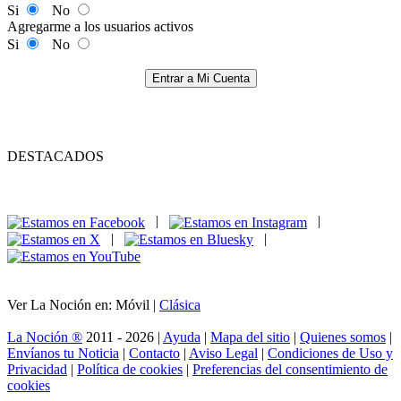
Si
No
Agregarme a los usuarios activos
Si
No
Entrar a Mi Cuenta
DESTACADOS
|
|
|
|
Ver La Noción en: Móvil |
Clásica
La Noción ®
2011 - 2026 |
Ayuda
|
Mapa del sitio
|
Quienes somos
|
Envíanos tu Noticia
|
Contacto
|
Aviso Legal
|
Condiciones de Uso y
Privacidad
|
Política de cookies
|
Preferencias del consentimiento de
cookies