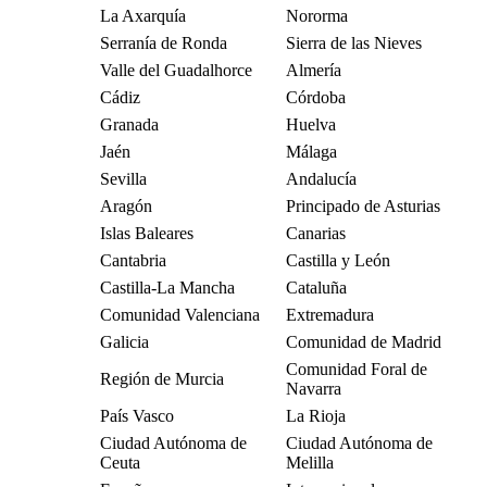
La Axarquía
Nororma
Serranía de Ronda
Sierra de las Nieves
Valle del Guadalhorce
Almería
Cádiz
Córdoba
Granada
Huelva
Jaén
Málaga
Sevilla
Andalucía
Aragón
Principado de Asturias
Islas Baleares
Canarias
Cantabria
Castilla y León
Castilla-La Mancha
Cataluña
Comunidad Valenciana
Extremadura
Galicia
Comunidad de Madrid
Comunidad Foral de
Región de Murcia
Navarra
País Vasco
La Rioja
Ciudad Autónoma de
Ciudad Autónoma de
Ceuta
Melilla