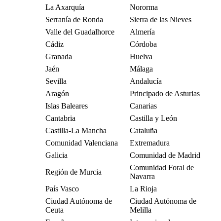
La Axarquía
Nororma
Serranía de Ronda
Sierra de las Nieves
Valle del Guadalhorce
Almería
Cádiz
Córdoba
Granada
Huelva
Jaén
Málaga
Sevilla
Andalucía
Aragón
Principado de Asturias
Islas Baleares
Canarias
Cantabria
Castilla y León
Castilla-La Mancha
Cataluña
Comunidad Valenciana
Extremadura
Galicia
Comunidad de Madrid
Comunidad Foral de
Región de Murcia
Navarra
País Vasco
La Rioja
Ciudad Autónoma de
Ciudad Autónoma de
Ceuta
Melilla