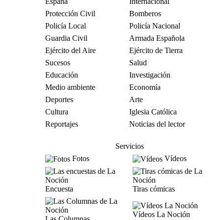
España
Internacional
Protección Civil
Bomberos
Policía Local
Policía Nacional
Guardia Civil
Armada Española
Ejército del Aire
Ejército de Tierra
Sucesos
Salud
Educación
Investigación
Medio ambiente
Economía
Deportes
Arte
Cultura
Iglesia Católica
Reportajes
Noticias del lector
Servicios
Fotos
Vídeos
Encuesta
Tiras cómicas
Vídeos La Noción
Las Columnas