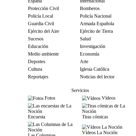
España
Internacional
Protección Civil
Bomberos
Policía Local
Policía Nacional
Guardia Civil
Armada Española
Ejército del Aire
Ejército de Tierra
Sucesos
Salud
Educación
Investigación
Medio ambiente
Economía
Deportes
Arte
Cultura
Iglesia Católica
Reportajes
Noticias del lector
Servicios
Fotos
Vídeos
Encuesta
Tiras cómicas
Vídeos La Noción
Las Columnas