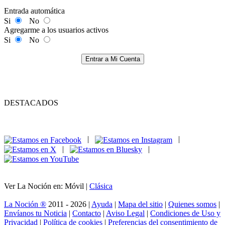
Entrada automática
Si
No
Agregarme a los usuarios activos
Si
No
Entrar a Mi Cuenta
DESTACADOS
|
|
|
|
Ver La Noción en: Móvil |
Clásica
La Noción ®
2011 - 2026 |
Ayuda
|
Mapa del sitio
|
Quienes somos
|
Envíanos tu Noticia
|
Contacto
|
Aviso Legal
|
Condiciones de Uso y
Privacidad
|
Política de cookies
|
Preferencias del consentimiento de