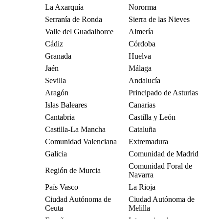
La Axarquía
Nororma
Serranía de Ronda
Sierra de las Nieves
Valle del Guadalhorce
Almería
Cádiz
Córdoba
Granada
Huelva
Jaén
Málaga
Sevilla
Andalucía
Aragón
Principado de Asturias
Islas Baleares
Canarias
Cantabria
Castilla y León
Castilla-La Mancha
Cataluña
Comunidad Valenciana
Extremadura
Galicia
Comunidad de Madrid
Comunidad Foral de
Región de Murcia
Navarra
País Vasco
La Rioja
Ciudad Autónoma de
Ciudad Autónoma de
Ceuta
Melilla