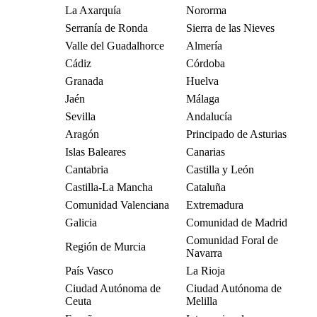
La Axarquía
Nororma
Serranía de Ronda
Sierra de las Nieves
Valle del Guadalhorce
Almería
Cádiz
Córdoba
Granada
Huelva
Jaén
Málaga
Sevilla
Andalucía
Aragón
Principado de Asturias
Islas Baleares
Canarias
Cantabria
Castilla y León
Castilla-La Mancha
Cataluña
Comunidad Valenciana
Extremadura
Galicia
Comunidad de Madrid
Comunidad Foral de
Región de Murcia
Navarra
País Vasco
La Rioja
Ciudad Autónoma de
Ciudad Autónoma de
Ceuta
Melilla