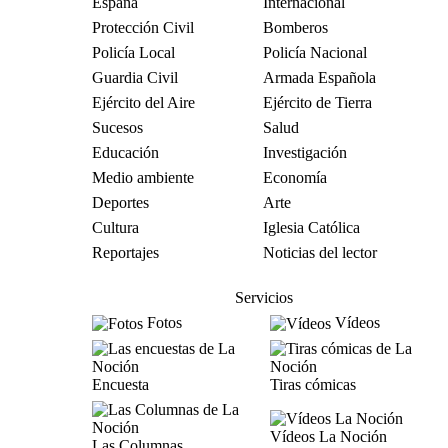
España
Internacional
Protección Civil
Bomberos
Policía Local
Policía Nacional
Guardia Civil
Armada Española
Ejército del Aire
Ejército de Tierra
Sucesos
Salud
Educación
Investigación
Medio ambiente
Economía
Deportes
Arte
Cultura
Iglesia Católica
Reportajes
Noticias del lector
Servicios
Fotos
Vídeos
Encuesta
Tiras cómicas
Vídeos La Noción
Las Columnas