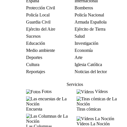
España
Internacional
Protección Civil
Bomberos
Policía Local
Policía Nacional
Guardia Civil
Armada Española
Ejército del Aire
Ejército de Tierra
Sucesos
Salud
Educación
Investigación
Medio ambiente
Economía
Deportes
Arte
Cultura
Iglesia Católica
Reportajes
Noticias del lector
Servicios
Fotos
Vídeos
Encuesta
Tiras cómicas
Vídeos La Noción
Las Columnas