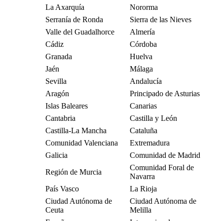
La Axarquía
Nororma
Serranía de Ronda
Sierra de las Nieves
Valle del Guadalhorce
Almería
Cádiz
Córdoba
Granada
Huelva
Jaén
Málaga
Sevilla
Andalucía
Aragón
Principado de Asturias
Islas Baleares
Canarias
Cantabria
Castilla y León
Castilla-La Mancha
Cataluña
Comunidad Valenciana
Extremadura
Galicia
Comunidad de Madrid
Comunidad Foral de
Región de Murcia
Navarra
País Vasco
La Rioja
Ciudad Autónoma de
Ciudad Autónoma de
Ceuta
Melilla