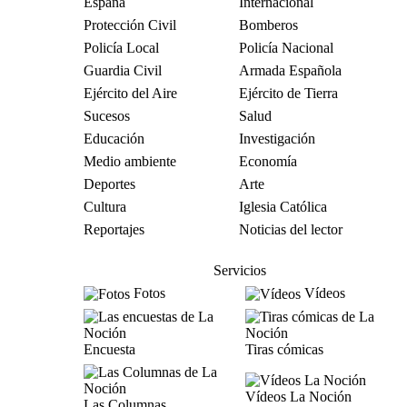
España
Internacional
Protección Civil
Bomberos
Policía Local
Policía Nacional
Guardia Civil
Armada Española
Ejército del Aire
Ejército de Tierra
Sucesos
Salud
Educación
Investigación
Medio ambiente
Economía
Deportes
Arte
Cultura
Iglesia Católica
Reportajes
Noticias del lector
Servicios
Fotos
Vídeos
Encuesta
Tiras cómicas
Vídeos La Noción
Las Columnas