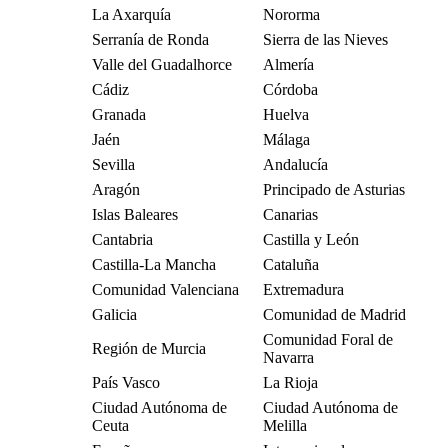
La Axarquía
Nororma
Serranía de Ronda
Sierra de las Nieves
Valle del Guadalhorce
Almería
Cádiz
Córdoba
Granada
Huelva
Jaén
Málaga
Sevilla
Andalucía
Aragón
Principado de Asturias
Islas Baleares
Canarias
Cantabria
Castilla y León
Castilla-La Mancha
Cataluña
Comunidad Valenciana
Extremadura
Galicia
Comunidad de Madrid
Comunidad Foral de
Región de Murcia
Navarra
País Vasco
La Rioja
Ciudad Autónoma de
Ciudad Autónoma de
Ceuta
Melilla