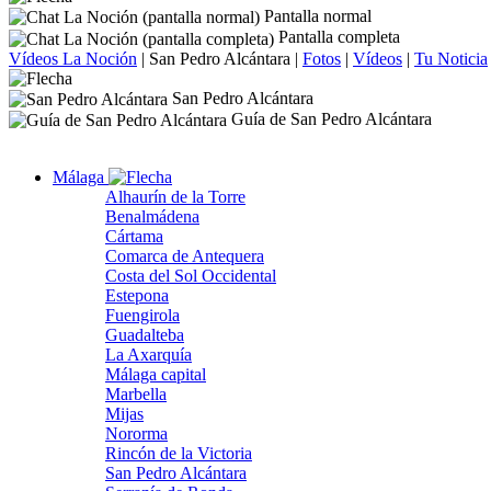
Pantalla normal
Pantalla completa
Vídeos La Noción
|
San Pedro Alcántara
|
Fotos
|
Vídeos
|
Tu Noticia
San Pedro Alcántara
Guía de San Pedro Alcántara
Málaga
Alhaurín de la Torre
Benalmádena
Cártama
Comarca de Antequera
Costa del Sol Occidental
Estepona
Fuengirola
Guadalteba
La Axarquía
Málaga capital
Marbella
Mijas
Nororma
Rincón de la Victoria
San Pedro Alcántara