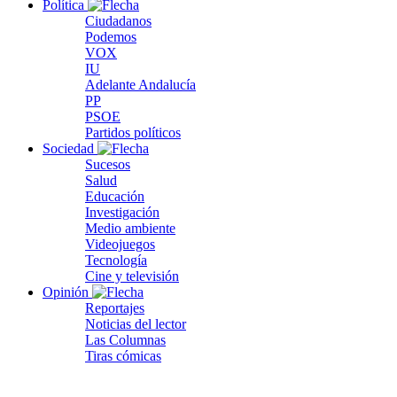
Política
Ciudadanos
Podemos
VOX
IU
Adelante Andalucía
PP
PSOE
Partidos políticos
Sociedad
Sucesos
Salud
Educación
Investigación
Medio ambiente
Videojuegos
Tecnología
Cine y televisión
Opinión
Reportajes
Noticias del lector
Las Columnas
Tiras cómicas