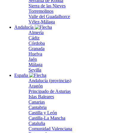
Serranía de Ronda
Sierra de las Nieves
Torremolinos
Valle del Guadalhorce
Vélez-Málaga
Andalucía
Almería
Cádiz
Córdoba
Granada
Huelva
Jaén
Málaga
Sevilla
España
Andalucía (provincias)
Aragón
Principado de Asturias
Islas Baleares
Canarias
Cantabria
Castilla y León
Castilla-La Mancha
Cataluña
Comunidad Valenciana