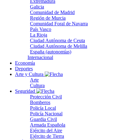
Extremadura
Galicia
Comunidad de Madrid
Región de Murcia
Comunidad Foral de Navarra
País Vasco
La Rioja
Ciudad Autónoma de Ceuta
Ciudad Autónoma de Melilla
España (autonomías)
Internacional
Economía
Deportes
Arte y Cultura
Arte
Cultura
Seguridad
Protección Civil
Bomberos
Policía Local
Policía Nacional
Guardia Civil
Armada Española
Ejército del Aire
Ejército de Tierra