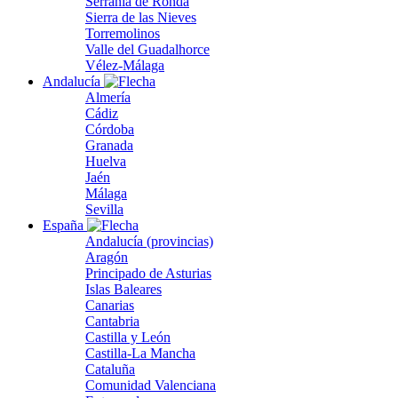
Serranía de Ronda
Sierra de las Nieves
Torremolinos
Valle del Guadalhorce
Vélez-Málaga
Andalucía
Almería
Cádiz
Córdoba
Granada
Huelva
Jaén
Málaga
Sevilla
España
Andalucía (provincias)
Aragón
Principado de Asturias
Islas Baleares
Canarias
Cantabria
Castilla y León
Castilla-La Mancha
Cataluña
Comunidad Valenciana