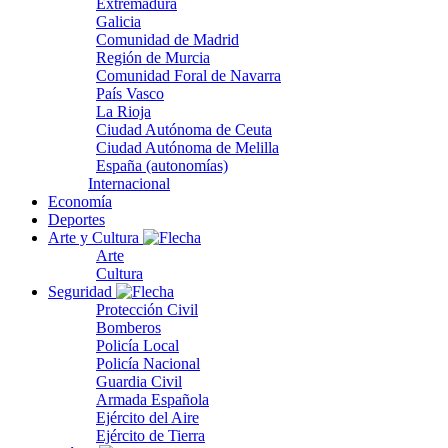
Extremadura
Galicia
Comunidad de Madrid
Región de Murcia
Comunidad Foral de Navarra
País Vasco
La Rioja
Ciudad Autónoma de Ceuta
Ciudad Autónoma de Melilla
España (autonomías)
Internacional
Economía
Deportes
Arte y Cultura
Arte
Cultura
Seguridad
Protección Civil
Bomberos
Policía Local
Policía Nacional
Guardia Civil
Armada Española
Ejército del Aire
Ejército de Tierra