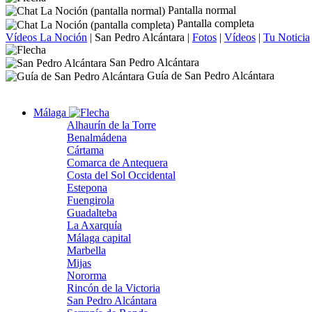
Pantalla normal
Pantalla completa
Vídeos La Noción
|
San Pedro Alcántara
|
Fotos
|
Vídeos
|
Tu Noticia
San Pedro Alcántara
Guía de San Pedro Alcántara
Málaga
Alhaurín de la Torre
Benalmádena
Cártama
Comarca de Antequera
Costa del Sol Occidental
Estepona
Fuengirola
Guadalteba
La Axarquía
Málaga capital
Marbella
Mijas
Nororma
Rincón de la Victoria
San Pedro Alcántara