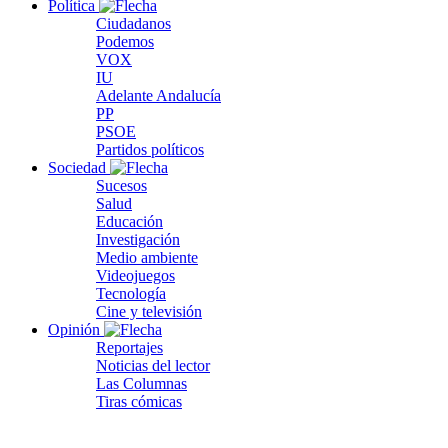
Política
Ciudadanos
Podemos
VOX
IU
Adelante Andalucía
PP
PSOE
Partidos políticos
Sociedad
Sucesos
Salud
Educación
Investigación
Medio ambiente
Videojuegos
Tecnología
Cine y televisión
Opinión
Reportajes
Noticias del lector
Las Columnas
Tiras cómicas