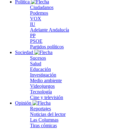
Política
Ciudadanos
Podemos
VOX
IU
Adelante Andalucía
PP
PSOE
Partidos políticos
Sociedad
Sucesos
Salud
Educación
Investigación
Medio ambiente
Videojuegos
Tecnología
Cine y televisión
Opinión
Reportajes
Noticias del lector
Las Columnas
Tiras cómicas