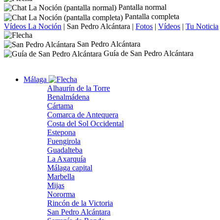
Pantalla normal
Pantalla completa
Vídeos La Noción
|
San Pedro Alcántara
|
Fotos
|
Vídeos
|
Tu Noticia
San Pedro Alcántara
Guía de San Pedro Alcántara
Málaga
Alhaurín de la Torre
Benalmádena
Cártama
Comarca de Antequera
Costa del Sol Occidental
Estepona
Fuengirola
Guadalteba
La Axarquía
Málaga capital
Marbella
Mijas
Nororma
Rincón de la Victoria
San Pedro Alcántara