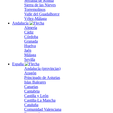
Serranía de Ronda
Sierra de las Nieves
Torremolinos
Valle del Guadalhorce
Vélez-Málaga
Andalucía
Almería
Cádiz
Córdoba
Granada
Huelva
Jaén
Málaga
Sevilla
España
Andalucía (provincias)
Aragón
Principado de Asturias
Islas Baleares
Canarias
Cantabria
Castilla y León
Castilla-La Mancha
Cataluña
Comunidad Valenciana