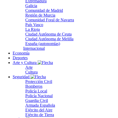
Extremadura
Galicia
Comunidad de Madrid
Región de Murcia
Comunidad Foral de Navarra
País Vasco
La Rioja
Ciudad Autónoma de Ceuta
Ciudad Autónoma de Melilla
España (autonomías)
Internacional
Economía
Deportes
Arte y Cultura
Arte
Cultura
Seguridad
Protección Civil
Bomberos
Policía Local
Policía Nacional
Guardia Civil
Armada Española
Ejército del Aire
Ejército de Tierra