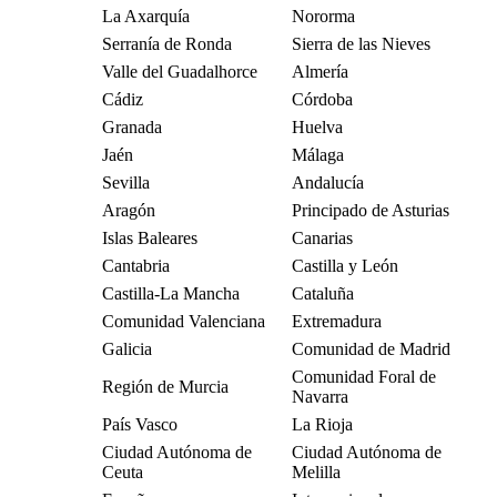
La Axarquía
Nororma
Serranía de Ronda
Sierra de las Nieves
Valle del Guadalhorce
Almería
Cádiz
Córdoba
Granada
Huelva
Jaén
Málaga
Sevilla
Andalucía
Aragón
Principado de Asturias
Islas Baleares
Canarias
Cantabria
Castilla y León
Castilla-La Mancha
Cataluña
Comunidad Valenciana
Extremadura
Galicia
Comunidad de Madrid
Comunidad Foral de
Región de Murcia
Navarra
País Vasco
La Rioja
Ciudad Autónoma de
Ciudad Autónoma de
Ceuta
Melilla