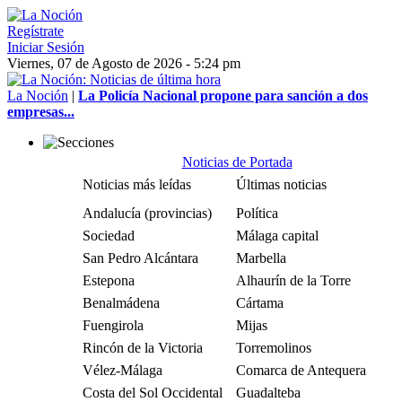
Regístrate
Iniciar Sesión
Viernes, 07 de Agosto de 2026 - 5:24 pm
La Noción
|
La Policía Nacional propone para sanción a dos
empresas...
Noticias de Portada
Noticias más leídas
Últimas noticias
Andalucía (provincias)
Política
Sociedad
Málaga capital
San Pedro Alcántara
Marbella
Estepona
Alhaurín de la Torre
Benalmádena
Cártama
Fuengirola
Mijas
Rincón de la Victoria
Torremolinos
Vélez-Málaga
Comarca de Antequera
Costa del Sol Occidental
Guadalteba