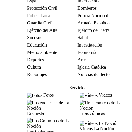
España
Internacional
Protección Civil
Bomberos
Policía Local
Policía Nacional
Guardia Civil
Armada Española
Ejército del Aire
Ejército de Tierra
Sucesos
Salud
Educación
Investigación
Medio ambiente
Economía
Deportes
Arte
Cultura
Iglesia Católica
Reportajes
Noticias del lector
Servicios
Fotos
Vídeos
Encuesta
Tiras cómicas
Vídeos La Noción
Las Columnas