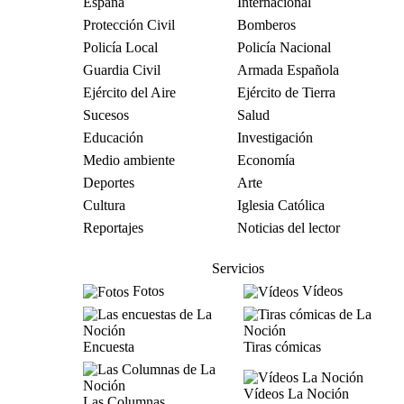
España
Internacional
Protección Civil
Bomberos
Policía Local
Policía Nacional
Guardia Civil
Armada Española
Ejército del Aire
Ejército de Tierra
Sucesos
Salud
Educación
Investigación
Medio ambiente
Economía
Deportes
Arte
Cultura
Iglesia Católica
Reportajes
Noticias del lector
Servicios
Fotos
Vídeos
Encuesta
Tiras cómicas
Vídeos La Noción
Las Columnas