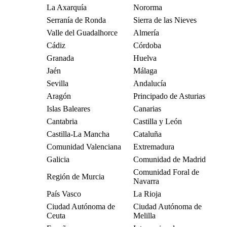
La Axarquía
Nororma
Serranía de Ronda
Sierra de las Nieves
Valle del Guadalhorce
Almería
Cádiz
Córdoba
Granada
Huelva
Jaén
Málaga
Sevilla
Andalucía
Aragón
Principado de Asturias
Islas Baleares
Canarias
Cantabria
Castilla y León
Castilla-La Mancha
Cataluña
Comunidad Valenciana
Extremadura
Galicia
Comunidad de Madrid
Comunidad Foral de
Región de Murcia
Navarra
País Vasco
La Rioja
Ciudad Autónoma de
Ciudad Autónoma de
Ceuta
Melilla