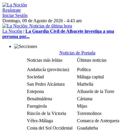
Regístrate
Iniciar Sesión
Domingo, 09 de Agosto de 2026 - 4:43 am
La Noción
|
La Guardia Civil de Albacete investiga a una
persona por...
Noticias de Portada
Noticias más leídas
Últimas noticias
Andalucía (provincias)
Política
Sociedad
Málaga capital
San Pedro Alcántara
Marbella
Estepona
Alhaurín de la Torre
Benalmádena
Cártama
Fuengirola
Mijas
Rincón de la Victoria
Torremolinos
Vélez-Málaga
Comarca de Antequera
Costa del Sol Occidental
Guadalteba