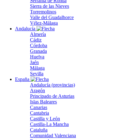
Serranía de Ronda
Sierra de las Nieves
Torremolinos
Valle del Guadalhorce
Vélez-Málaga
Andalucía
Almería
Cádiz
Córdoba
Granada
Huelva
Jaén
Málaga
Sevilla
España
Andalucía (provincias)
Aragón
Principado de Asturias
Islas Baleares
Canarias
Cantabria
Castilla y León
Castilla-La Mancha
Cataluña
Comunidad Valenciana