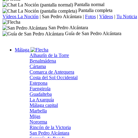
Pantalla normal
Pantalla completa
Vídeos La Noción
|
San Pedro Alcántara
|
Fotos
|
Vídeos
|
Tu Noticia
San Pedro Alcántara
Guía de San Pedro Alcántara
Málaga
Alhaurín de la Torre
Benalmádena
Cártama
Comarca de Antequera
Costa del Sol Occidental
Estepona
Fuengirola
Guadalteba
La Axarquía
Málaga capital
Marbella
Mijas
Nororma
Rincón de la Victoria
San Pedro Alcántara