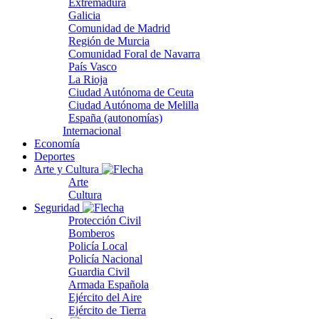
Extremadura
Galicia
Comunidad de Madrid
Región de Murcia
Comunidad Foral de Navarra
País Vasco
La Rioja
Ciudad Autónoma de Ceuta
Ciudad Autónoma de Melilla
España (autonomías)
Internacional
Economía
Deportes
Arte y Cultura
Arte
Cultura
Seguridad
Protección Civil
Bomberos
Policía Local
Policía Nacional
Guardia Civil
Armada Española
Ejército del Aire
Ejército de Tierra