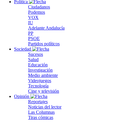
Política
Ciudadanos
Podemos
VOX
IU
Adelante Andalucía
PP
PSOE
Partidos políticos
Sociedad
Sucesos
Salud
Educación
Investigación
Medio ambiente
Videojuegos
Tecnología
Cine y televisión
Opinión
Reportajes
Noticias del lector
Las Columnas
Tiras cómicas