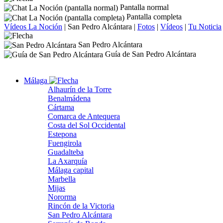
Pantalla normal
Pantalla completa
Vídeos La Noción
|
San Pedro Alcántara
|
Fotos
|
Vídeos
|
Tu Noticia
San Pedro Alcántara
Guía de San Pedro Alcántara
Málaga
Alhaurín de la Torre
Benalmádena
Cártama
Comarca de Antequera
Costa del Sol Occidental
Estepona
Fuengirola
Guadalteba
La Axarquía
Málaga capital
Marbella
Mijas
Nororma
Rincón de la Victoria
San Pedro Alcántara