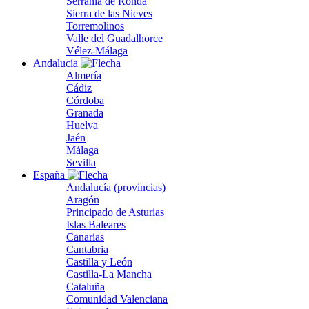
Serranía de Ronda
Sierra de las Nieves
Torremolinos
Valle del Guadalhorce
Vélez-Málaga
Andalucía
Almería
Cádiz
Córdoba
Granada
Huelva
Jaén
Málaga
Sevilla
España
Andalucía (provincias)
Aragón
Principado de Asturias
Islas Baleares
Canarias
Cantabria
Castilla y León
Castilla-La Mancha
Cataluña
Comunidad Valenciana