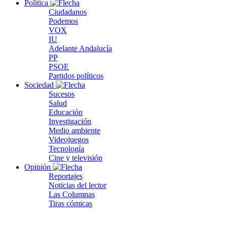
Política
Ciudadanos
Podemos
VOX
IU
Adelante Andalucía
PP
PSOE
Partidos políticos
Sociedad
Sucesos
Salud
Educación
Investigación
Medio ambiente
Videojuegos
Tecnología
Cine y televisión
Opinión
Reportajes
Noticias del lector
Las Columnas
Tiras cómicas