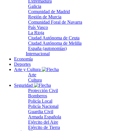
Extremadura
Galicia
Comunidad de Madrid
Región de Murcia
Comunidad Foral de Navarra
País Vasco
La Rioja
Ciudad Autónoma de Ceuta
Ciudad Autónoma de Melilla
España (autonomías)
Internacional
Economía
Deportes
Arte y Cultura
Arte
Cultura
Seguridad
Protección Civil
Bomberos
Policía Local
Policía Nacional
Guardia Civil
Armada Española
Ejército del Aire
Ejército de Tierra