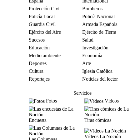
España
Internacional
Protección Civil
Bomberos
Policía Local
Policía Nacional
Guardia Civil
Armada Española
Ejército del Aire
Ejército de Tierra
Sucesos
Salud
Educación
Investigación
Medio ambiente
Economía
Deportes
Arte
Cultura
Iglesia Católica
Reportajes
Noticias del lector
Servicios
Fotos
Vídeos
Encuesta
Tiras cómicas
Vídeos La Noción
Las Columnas