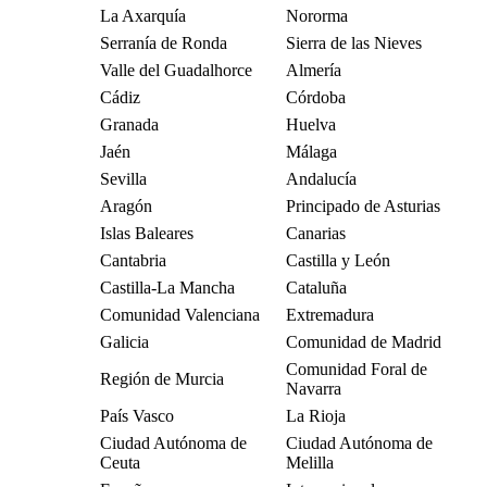
La Axarquía
Nororma
Serranía de Ronda
Sierra de las Nieves
Valle del Guadalhorce
Almería
Cádiz
Córdoba
Granada
Huelva
Jaén
Málaga
Sevilla
Andalucía
Aragón
Principado de Asturias
Islas Baleares
Canarias
Cantabria
Castilla y León
Castilla-La Mancha
Cataluña
Comunidad Valenciana
Extremadura
Galicia
Comunidad de Madrid
Comunidad Foral de
Región de Murcia
Navarra
País Vasco
La Rioja
Ciudad Autónoma de
Ciudad Autónoma de
Ceuta
Melilla