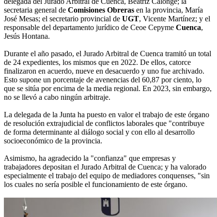
delegada del Jurado Arbitral de Cuenca, Beatriz Calonge; la
secretaria general de
Comisiones Obreras
en la provincia, María
José Mesas; el secretario provincial de
UGT
, Vicente Martínez; y el
responsable del departamento jurídico de Ceoe Cepyme
Cuenca
,
Jesús Hontana.
Durante el año pasado, el Jurado Arbitral de Cuenca tramitó un total
de 24 expedientes, los mismos que en 2022. De ellos, catorce
finalizaron en acuerdo, nueve en desacuerdo y uno fue archivado.
Esto supone un porcentaje de avenencias del 60,87 por ciento, lo
que se sitúa por encima de la media regional. En 2023, sin embargo,
no se llevó a cabo ningún arbitraje.
La delegada de la Junta ha puesto en valor el trabajo de este órgano
de resolución extrajudicial de conflictos laborales que "contribuye
de forma determinante al diálogo social y con ello al desarrollo
socioeconómico de la provincia.
Asimismo, ha agradecido la "confianza" que empresas y
trabajadores depositan el Jurado Arbitral de Cuenca; y ha valorado
especialmente el trabajo del equipo de mediadores conquenses, "sin
los cuales no sería posible el funcionamiento de este órgano.