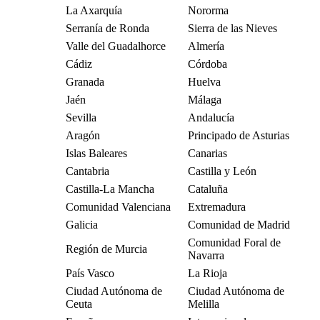
La Axarquía
Nororma
Serranía de Ronda
Sierra de las Nieves
Valle del Guadalhorce
Almería
Cádiz
Córdoba
Granada
Huelva
Jaén
Málaga
Sevilla
Andalucía
Aragón
Principado de Asturias
Islas Baleares
Canarias
Cantabria
Castilla y León
Castilla-La Mancha
Cataluña
Comunidad Valenciana
Extremadura
Galicia
Comunidad de Madrid
Comunidad Foral de
Región de Murcia
Navarra
País Vasco
La Rioja
Ciudad Autónoma de
Ciudad Autónoma de
Ceuta
Melilla