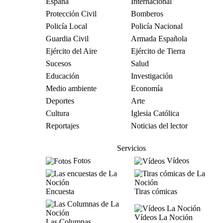
España
Internacional
Protección Civil
Bomberos
Policía Local
Policía Nacional
Guardia Civil
Armada Española
Ejército del Aire
Ejército de Tierra
Sucesos
Salud
Educación
Investigación
Medio ambiente
Economía
Deportes
Arte
Cultura
Iglesia Católica
Reportajes
Noticias del lector
Servicios
Fotos
Vídeos
Encuesta
Tiras cómicas
Vídeos La Noción
Las Columnas