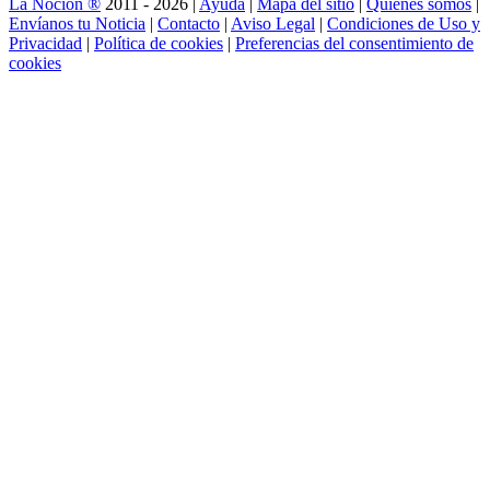
La Noción ®
2011 - 2026 |
Ayuda
|
Mapa del sitio
|
Quienes somos
|
Envíanos tu Noticia
|
Contacto
|
Aviso Legal
|
Condiciones de Uso y
Privacidad
|
Política de cookies
|
Preferencias del consentimiento de
cookies