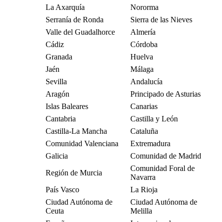
La Axarquía
Nororma
Serranía de Ronda
Sierra de las Nieves
Valle del Guadalhorce
Almería
Cádiz
Córdoba
Granada
Huelva
Jaén
Málaga
Sevilla
Andalucía
Aragón
Principado de Asturias
Islas Baleares
Canarias
Cantabria
Castilla y León
Castilla-La Mancha
Cataluña
Comunidad Valenciana
Extremadura
Galicia
Comunidad de Madrid
Comunidad Foral de
Región de Murcia
Navarra
País Vasco
La Rioja
Ciudad Autónoma de
Ciudad Autónoma de
Ceuta
Melilla