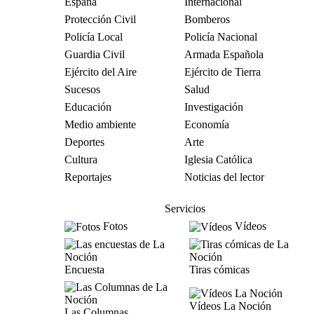
España
Internacional
Protección Civil
Bomberos
Policía Local
Policía Nacional
Guardia Civil
Armada Española
Ejército del Aire
Ejército de Tierra
Sucesos
Salud
Educación
Investigación
Medio ambiente
Economía
Deportes
Arte
Cultura
Iglesia Católica
Reportajes
Noticias del lector
Servicios
Fotos
Vídeos
Encuesta
Tiras cómicas
Vídeos La Noción
Las Columnas