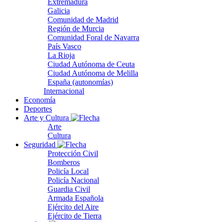
Extremadura
Galicia
Comunidad de Madrid
Región de Murcia
Comunidad Foral de Navarra
País Vasco
La Rioja
Ciudad Autónoma de Ceuta
Ciudad Autónoma de Melilla
España (autonomías)
Internacional
Economía
Deportes
Arte y Cultura
Arte
Cultura
Seguridad
Protección Civil
Bomberos
Policía Local
Policía Nacional
Guardia Civil
Armada Española
Ejército del Aire
Ejército de Tierra