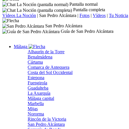
Pantalla normal
Pantalla completa
Vídeos La Noción
|
San Pedro Alcántara
|
Fotos
|
Vídeos
|
Tu Noticia
San Pedro Alcántara
Guía de San Pedro Alcántara
Málaga
Alhaurín de la Torre
Benalmádena
Cártama
Comarca de Antequera
Costa del Sol Occidental
Estepona
Fuengirola
Guadalteba
La Axarquía
Málaga capital
Marbella
Mijas
Nororma
Rincón de la Victoria
San Pedro Alcántara