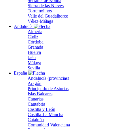
Serranía de Ronda
Sierra de las Nieves
Torremolinos
Valle del Guadalhorce
Vélez-Málaga
Andalucía
Almería
Cádiz
Córdoba
Granada
Huelva
Jaén
Málaga
Sevilla
España
Andalucía (provincias)
Aragón
Principado de Asturias
Islas Baleares
Canarias
Cantabria
Castilla y León
Castilla-La Mancha
Cataluña
Comunidad Valenciana