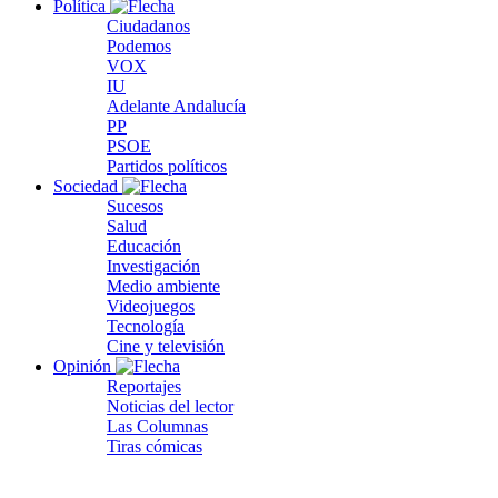
Política
Ciudadanos
Podemos
VOX
IU
Adelante Andalucía
PP
PSOE
Partidos políticos
Sociedad
Sucesos
Salud
Educación
Investigación
Medio ambiente
Videojuegos
Tecnología
Cine y televisión
Opinión
Reportajes
Noticias del lector
Las Columnas
Tiras cómicas